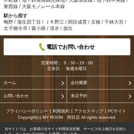
片町線
/
地下鉄長堀鶴見緑地
/
大阪環状線
/
地下鉄中央線
/
東西線
/
大阪モノレール本線
駅から探す
鴫野
/
蒲生四丁目
/
ＪＲ野江
/
関目成育
/
京橋
/
千林大宮
/
太子橋今市
/
森小路
/
清水
/
放出
電話でお問い合わせ
営業時間：
9：30～19：00
定休日：
毎週水曜日
ホーム
会社概要
お問い合わせ
来店予約
プライバシーポリシー
利用規約
アクセスマップ
PCサイト
Copyright(c) MY ROOM 関目店 All rights reserved.
当サイトでは、お客様の当サイト利用状況把握、サービス向上検討を目的と