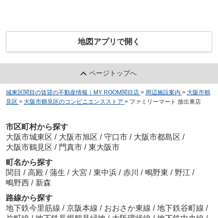
地図アプリで開く
ページトップへ
城東区関目の賃貸の不動産情報｜MY ROOM関目店
>
周辺施設案内
>
大阪市鶴
見区
>
大阪市鶴見区のコンビニエンスストア
>
ファミリーマート 放出東店
市区町村から探す
大阪市城東区
/
大阪市旭区
/
守口市
/
大阪市都島区
/
大阪市鶴見区
/
門真市
/
東大阪市
町名から探す
関目
/
高殿
/
蒲生
/
大宮
/
東中浜
/
赤川
/
鴫野東
/
野江
/
鴫野西
/
新森
路線から探す
地下鉄今里筋線
/
京阪本線
/
おおさか東線
/
地下鉄谷町線
/