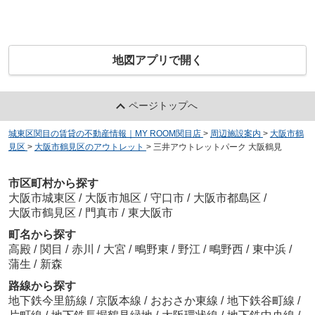
地図アプリで開く
ページトップへ
城東区関目の賃貸の不動産情報｜MY ROOM関目店
>
周辺施設案内
>
大阪市鶴
見区
>
大阪市鶴見区のアウトレット
>
三井アウトレットパーク 大阪鶴見
市区町村から探す
大阪市城東区
/
大阪市旭区
/
守口市
/
大阪市都島区
/
大阪市鶴見区
/
門真市
/
東大阪市
町名から探す
高殿
/
関目
/
赤川
/
大宮
/
鴫野東
/
野江
/
鴫野西
/
東中浜
/
蒲生
/
新森
路線から探す
地下鉄今里筋線
/
京阪本線
/
おおさか東線
/
地下鉄谷町線
/