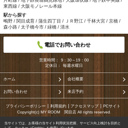
片町線
/
地下鉄長堀鶴見緑地
/
大阪環状線
/
地下鉄中央線
/
東西線
/
大阪モノレール本線
駅から探す
鴫野
/
関目成育
/
蒲生四丁目
/
ＪＲ野江
/
千林大宮
/
京橋
/
森小路
/
太子橋今市
/
緑橋
/
清水
電話でお問い合わせ
営業時間：
9：30～19：00
定休日：
毎週水曜日
ホーム
会社概要
お問い合わせ
来店予約
プライバシーポリシー
利用規約
アクセスマップ
PCサイト
Copyright(c) MY ROOM 関目店 All rights reserved.
当サイトでは、お客様の当サイト利用状況把握、サービス向上検討を目的と