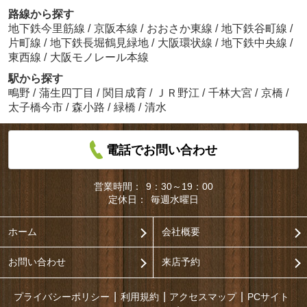
路線から探す
地下鉄今里筋線
/
京阪本線
/
おおさか東線
/
地下鉄谷町線
/
片町線
/
地下鉄長堀鶴見緑地
/
大阪環状線
/
地下鉄中央線
/
東西線
/
大阪モノレール本線
駅から探す
鴫野
/
蒲生四丁目
/
関目成育
/
ＪＲ野江
/
千林大宮
/
京橋
/
太子橋今市
/
森小路
/
緑橋
/
清水
電話でお問い合わせ
営業時間：
9：30～19：00
定休日：
毎週水曜日
ホーム
会社概要
お問い合わせ
来店予約
プライバシーポリシー
利用規約
アクセスマップ
PCサイト