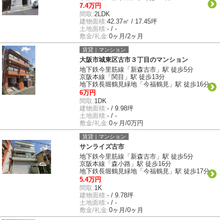
7.4万円
間取:
2LDK
建物面積:
42.37㎡ / 17.45坪
土地面積:
- / -
敷金/礼金:
0ヶ月/2ヶ月
賃貸｜マンション
大阪市城東区古市３丁目のマンション
地下鉄今里筋線「新森古市」駅 徒歩5分
京阪本線「関目」駅 徒歩13分
地下鉄長堀鶴見緑地「今福鶴見」駅 徒歩16分
6万円
間取:
1DK
建物面積:
- / 9.98坪
土地面積:
- / -
敷金/礼金:
0ヶ月/0万円
賃貸｜マンション
サンライズ古市
地下鉄今里筋線「新森古市」駅 徒歩5分
京阪本線「森小路」駅 徒歩16分
地下鉄長堀鶴見緑地「今福鶴見」駅 徒歩17分
5.4万円
間取:
1K
建物面積:
- / 9.78坪
土地面積:
- / -
敷金/礼金:
0ヶ月/0ヶ月