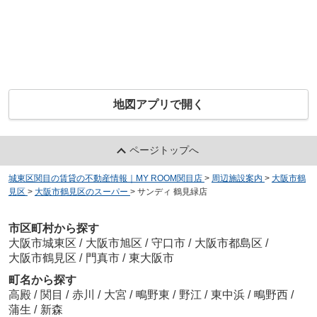
地図アプリで開く
ページトップへ
城東区関目の賃貸の不動産情報｜MY ROOM関目店
>
周辺施設案内
>
大阪市鶴
見区
>
大阪市鶴見区のスーパー
>
サンディ 鶴見緑店
市区町村から探す
大阪市城東区
/
大阪市旭区
/
守口市
/
大阪市都島区
/
大阪市鶴見区
/
門真市
/
東大阪市
町名から探す
高殿
/
関目
/
赤川
/
大宮
/
鴫野東
/
野江
/
東中浜
/
鴫野西
/
蒲生
/
新森