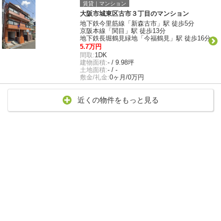
賃貸｜マンション
大阪市城東区古市３丁目のマンション
地下鉄今里筋線「新森古市」駅 徒歩5分
京阪本線「関目」駅 徒歩13分
地下鉄長堀鶴見緑地「今福鶴見」駅 徒歩16分
5.7万円
間取:
1DK
建物面積:
- / 9.98坪
土地面積:
- / -
敷金/礼金:
0ヶ月/0万円
近くの物件をもっと見る