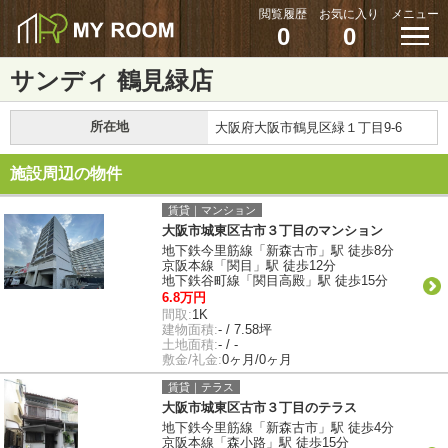
閲覧履歴
お気に入り
メニュー
0
0
サンディ 鶴見緑店
所在地
大阪府大阪市鶴見区緑１丁目9-6
施設周辺の物件
賃貸｜マンション
大阪市城東区古市３丁目のマンション
地下鉄今里筋線「新森古市」駅 徒歩8分
京阪本線「関目」駅 徒歩12分
地下鉄谷町線「関目高殿」駅 徒歩15分
6.8万円
間取:
1K
建物面積:
- / 7.58坪
土地面積:
- / -
敷金/礼金:
0ヶ月/0ヶ月
賃貸｜テラス
大阪市城東区古市３丁目のテラス
地下鉄今里筋線「新森古市」駅 徒歩4分
京阪本線「森小路」駅 徒歩15分