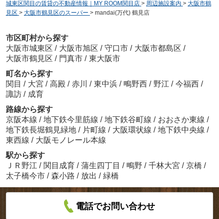
城東区関目の賃貸の不動産情報｜MY ROOM関目店
>
周辺施設案内
>
大阪市鶴
見区
>
大阪市鶴見区のスーパー
>
mandai(万代) 鶴見店
市区町村から探す
大阪市城東区
/
大阪市旭区
/
守口市
/
大阪市都島区
/
大阪市鶴見区
/
門真市
/
東大阪市
町名から探す
関目
/
大宮
/
高殿
/
赤川
/
東中浜
/
鴫野西
/
野江
/
今福西
/
諏訪
/
成育
路線から探す
京阪本線
/
地下鉄今里筋線
/
地下鉄谷町線
/
おおさか東線
/
地下鉄長堀鶴見緑地
/
片町線
/
大阪環状線
/
地下鉄中央線
/
東西線
/
大阪モノレール本線
駅から探す
ＪＲ野江
/
関目成育
/
蒲生四丁目
/
鴫野
/
千林大宮
/
京橋
/
太子橋今市
/
森小路
/
放出
/
緑橋
電話でお問い合わせ