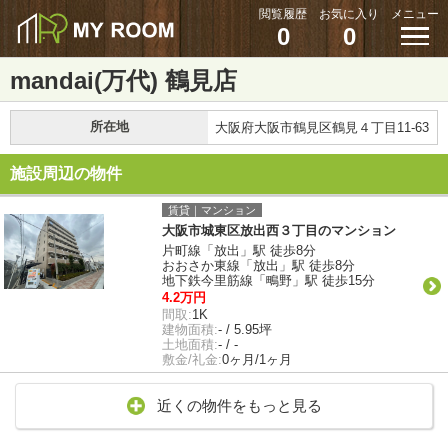
閲覧履歴
お気に入り
メニュー
0
0
mandai(万代) 鶴見店
所在地
大阪府大阪市鶴見区鶴見４丁目11-63
施設周辺の物件
賃貸｜マンション
大阪市城東区放出西３丁目のマンション
片町線「放出」駅 徒歩8分
おおさか東線「放出」駅 徒歩8分
地下鉄今里筋線「鴫野」駅 徒歩15分
4.2万円
間取:
1K
建物面積:
- / 5.95坪
土地面積:
- / -
敷金/礼金:
0ヶ月/1ヶ月
近くの物件をもっと見る