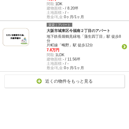
間取:
1DK
建物面積:
- / 8.20坪
土地面積:
- / -
敷金/礼金:
0ヶ月/1ヶ月
賃貸｜アパート
大阪市城東区今福南２丁目のアパート
地下鉄長堀鶴見緑地「蒲生四丁目」駅 徒歩8
分
片町線「鴫野」駅 徒歩12分
7.8万円
間取:
1LDK
建物面積:
- / 11.56坪
土地面積:
- / -
敷金/礼金:
0ヶ月/1ヶ月
近くの物件をもっと見る