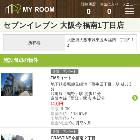
閲覧履歴
お気に入り
メニュー
0
0
セブンイレブン 大阪今福南1丁目店
大阪府大阪市城東区今福南１丁目9-1
所在地
4
施設周辺の物件
賃貸｜アパート
TMSコート
地下鉄長堀鶴見緑地「蒲生四丁目」駅 徒歩3
分
片町線「鴫野」駅 徒歩11分
京阪本線「野江」駅 徒歩17分
11万円
間取:
1LDK
建物面積:
- / 13.61坪
土地面積:
- / -
敷金/礼金:
0ヶ月/2ヶ月
賃貸｜アパート
CRASTINE今福南２丁目