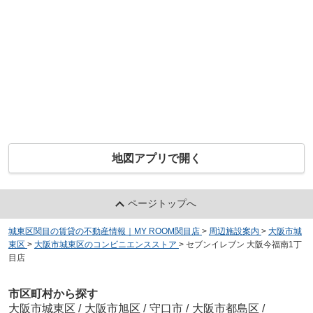
地図アプリで開く
ページトップへ
城東区関目の賃貸の不動産情報｜MY ROOM関目店
>
周辺施設案内
>
大阪市城
東区
>
大阪市城東区のコンビニエンスストア
>
セブンイレブン 大阪今福南1丁
目店
市区町村から探す
大阪市城東区
/
大阪市旭区
/
守口市
/
大阪市都島区
/