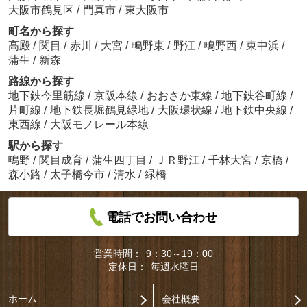
大阪市鶴見区
/
門真市
/
東大阪市
町名から探す
高殿
/
関目
/
赤川
/
大宮
/
鴫野東
/
野江
/
鴫野西
/
東中浜
/
蒲生
/
新森
路線から探す
地下鉄今里筋線
/
京阪本線
/
おおさか東線
/
地下鉄谷町線
/
片町線
/
地下鉄長堀鶴見緑地
/
大阪環状線
/
地下鉄中央線
/
東西線
/
大阪モノレール本線
駅から探す
鴫野
/
関目成育
/
蒲生四丁目
/
ＪＲ野江
/
千林大宮
/
京橋
/
森小路
/
太子橋今市
/
清水
/
緑橋
電話でお問い合わせ
営業時間：
9：30～19：00
定休日：
毎週水曜日
ホーム
会社概要