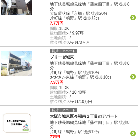
地下鉄長堀鶴見緑地「蒲生四丁目」駅 徒歩8
分
大阪環状線「京橋」駅 徒歩20分
片町線「鴫野」駅 徒歩12分
7.7万円
間取:
1LDK
建物面積:
- / 9.97坪
土地面積:
- / -
敷金/礼金:
0ヶ月/0ヶ月
賃貸｜アパート
ブリーゼ城東
地下鉄長堀鶴見緑地「蒲生四丁目」駅 徒歩8
分
片町線「鴫野」駅 徒歩10分
おおさか東線「鴫野」駅 徒歩10分
7.9万円
間取:
1LDK
建物面積:
- / 10.40坪
土地面積:
- / -
敷金/礼金:
0ヶ月/10万円
賃貸｜アパート
大阪市城東区今福南２丁目のアパート
地下鉄長堀鶴見緑地「蒲生四丁目」駅 徒歩8
分
片町線「鴫野」駅 徒歩12分
7万円