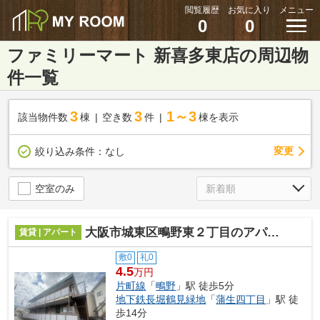
閲覧履歴
お気に入り
メニュー
0
0
ファミリーマート 新喜多東店の周辺物
件一覧
3
3
1～3
該当物件数
棟
空き数
件
棟を表示
変更
絞り込み条件：
なし
空室のみ
大阪市城東区鴫野東２丁目のアパート
賃貸 | アパート
敷0
礼0
4.5
万円
片町線
「
鴫野
」駅 徒歩5分
地下鉄長堀鶴見緑地
「
蒲生四丁目
」駅 徒
歩14分