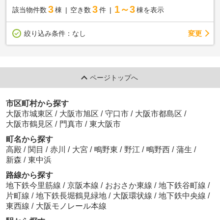
3
3
1～3
該当物件数
棟
空き数
件
棟を表示
変更
絞り込み条件：
なし
ページトップへ
市区町村から探す
大阪市城東区
/
大阪市旭区
/
守口市
/
大阪市都島区
/
大阪市鶴見区
/
門真市
/
東大阪市
町名から探す
高殿
/
関目
/
赤川
/
大宮
/
鴫野東
/
野江
/
鴫野西
/
蒲生
/
新森
/
東中浜
路線から探す
地下鉄今里筋線
/
京阪本線
/
おおさか東線
/
地下鉄谷町線
/
片町線
/
地下鉄長堀鶴見緑地
/
大阪環状線
/
地下鉄中央線
/
東西線
/
大阪モノレール本線