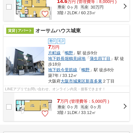
14.6
万
円
(管理費等：8,000円 )
0ヶ月
30万円
敷金
礼金
3階 / 2LDK / 60.23㎡
オーサムハウス城東
賃貸 | アパート
敷0
礼0
7
万円
片町線
「
鴫野
」駅 徒歩9分
地下鉄長堀鶴見緑地
「
蒲生四丁目
」駅 徒
歩18分
地下鉄今里筋線
「
鴫野
」駅 徒歩8分
築7年 / 33.12㎡
大阪府
大阪市城東区
新喜多東
２丁目
LINEアプリでお問い合わせ、オンライン内見・接客できます！
7
万
円
(管理費等：5,000円 )
0ヶ月
0ヶ月
敷金
礼金
3階 / 1LDK / 33.12㎡