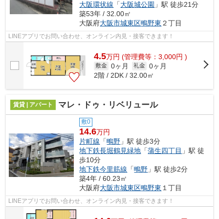
大阪環状線
「
大阪城公園
」駅 徒歩21分
築53年 / 32.00㎡
大阪府
大阪市城東区
鴫野東
２丁目
LINEアプリでお問い合わせ、オンライン内見・接客できます！
4.5
万
円
(管理費等：3,000円 )
0ヶ月
0ヶ月
敷金
礼金
2階 / 2DK / 32.00㎡
マレ・ドゥ・リベリュール
賃貸 | アパート
敷0
14.6
万円
片町線
「
鴫野
」駅 徒歩3分
地下鉄長堀鶴見緑地
「
蒲生四丁目
」駅 徒
歩10分
地下鉄今里筋線
「
鴫野
」駅 徒歩2分
築4年 / 60.23㎡
大阪府
大阪市城東区
鴫野東
１丁目
LINEアプリでお問い合わせ、オンライン内見・接客できます！