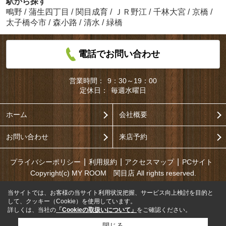
駅から探す
鴫野
/
蒲生四丁目
/
関目成育
/
ＪＲ野江
/
千林大宮
/
京橋
/
太子橋今市
/
森小路
/
清水
/
緑橋
電話でお問い合わせ
営業時間：
9：30～19：00
定休日：
毎週水曜日
ホーム
会社概要
お問い合わせ
来店予約
プライバシーポリシー
利用規約
アクセスマップ
PCサイト
Copyright(c) MY ROOM 関目店 All rights reserved.
当サイトでは、お客様の当サイト利用状況把握、サービス向上検討を目的と
して、クッキー（Cookie）を使用しています。
詳しくは、当社の
「Cookieの取扱いについて」
をご確認ください。
閉じる