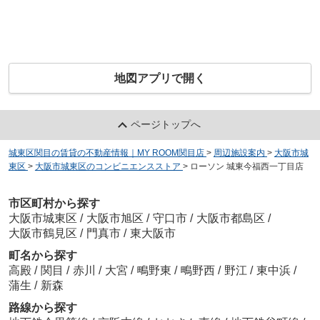
地図アプリで開く
ページトップへ
城東区関目の賃貸の不動産情報｜MY ROOM関目店
>
周辺施設案内
>
大阪市城
東区
>
大阪市城東区のコンビニエンスストア
>
ローソン 城東今福西一丁目店
市区町村から探す
大阪市城東区
/
大阪市旭区
/
守口市
/
大阪市都島区
/
大阪市鶴見区
/
門真市
/
東大阪市
町名から探す
高殿
/
関目
/
赤川
/
大宮
/
鴫野東
/
鴫野西
/
野江
/
東中浜
/
蒲生
/
新森
路線から探す