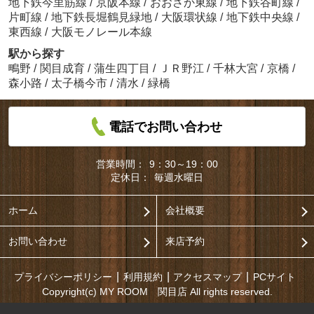
地下鉄今里筋線
/
京阪本線
/
おおさか東線
/
地下鉄谷町線
/
片町線
/
地下鉄長堀鶴見緑地
/
大阪環状線
/
地下鉄中央線
/
東西線
/
大阪モノレール本線
駅から探す
鴫野
/
関目成育
/
蒲生四丁目
/
ＪＲ野江
/
千林大宮
/
京橋
/
森小路
/
太子橋今市
/
清水
/
緑橋
電話でお問い合わせ
営業時間：
9：30～19：00
定休日：
毎週水曜日
ホーム
会社概要
お問い合わせ
来店予約
プライバシーポリシー
利用規約
アクセスマップ
PCサイト
Copyright(c) MY ROOM 関目店 All rights reserved.