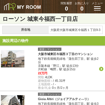
閲覧履歴
お気に入り
メニュー
0
0
ローソン 城東今福西一丁目店
所在地
大阪府大阪市城東区今福西１丁目9-3
施設周辺の物件
賃貸｜マンション
大阪市城東区今福西３丁目のマンション
地下鉄長堀鶴見緑地「蒲生四丁目」駅 徒歩2
分
京阪本線「野江」駅 徒歩13分
片町線「鴫野」駅 徒歩15分
22万円
間取:
4LDK
建物面積:
- / 45.31坪
土地面積:
- / -
敷金/礼金:
0ヶ月/2ヶ月
賃貸｜マンション
Gioia Altiri（ジョイアアルティ―リ）
地下鉄長堀鶴見緑地「蒲生四丁目」駅 徒歩3