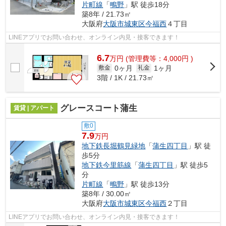
片町線
「
鴫野
」駅 徒歩18分
築8年 / 21.73㎡
大阪府
大阪市城東区
今福西
４丁目
LINEアプリでお問い合わせ、オンライン内見・接客できます！
6.7
万
円
(管理費等：4,000円 )
0ヶ月
1ヶ月
敷金
礼金
3階 / 1K / 21.73㎡
グレースコート蒲生
賃貸 | アパート
敷0
7.9
万円
地下鉄長堀鶴見緑地
「
蒲生四丁目
」駅 徒
歩5分
地下鉄今里筋線
「
蒲生四丁目
」駅 徒歩5
分
片町線
「
鴫野
」駅 徒歩13分
築8年 / 30.00㎡
大阪府
大阪市城東区
今福西
２丁目
LINEアプリでお問い合わせ、オンライン内見・接客できます！