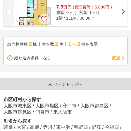
7.9
万
円
(管理費等：5,000円 )
0ヶ月
1ヶ月
敷金
礼金
1階 / 1LDK / 30.00㎡
2
2
1～2
該当物件数
棟
空き数
件
棟を表示
変更
絞り込み条件：
なし
ページトップへ
市区町村から探す
大阪市城東区
/
大阪市旭区
/
守口市
/
大阪市都島区
/
大阪市鶴見区
/
門真市
/
東大阪市
町名から探す
関目
/
大宮
/
高殿
/
赤川
/
東中浜
/
鴫野西
/
野江
/
今福西
/