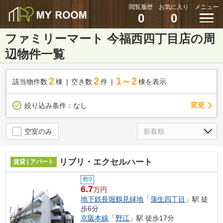
閲覧履歴
お気に入り
メニュー
0
0
ファミリーマート 今福西四丁目店の周
辺物件一覧
2
2
1～2
該当物件数
棟
空き数
件
棟を表示
変更
絞り込み条件：
なし
空室のみ
リブリ・エクセルハート
賃貸 | アパート
敷0
6.7
万円
地下鉄長堀鶴見緑地
「
蒲生四丁目
」駅 徒
歩6分
京阪本線
「
野江
」駅 徒歩17分