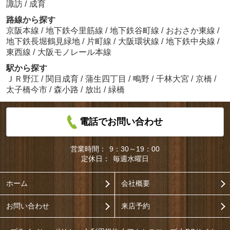
諏訪
/
成育
路線から探す
京阪本線
/
地下鉄今里筋線
/
地下鉄谷町線
/
おおさか東線
/
地下鉄長堀鶴見緑地
/
片町線
/
大阪環状線
/
地下鉄中央線
/
東西線
/
大阪モノレール本線
駅から探す
ＪＲ野江
/
関目成育
/
蒲生四丁目
/
鴫野
/
千林大宮
/
京橋
/
太子橋今市
/
森小路
/
放出
/
緑橋
電話でお問い合わせ
営業時間：
9：30～19：00
定休日：
毎週水曜日
ホーム
会社概要
お問い合わせ
来店予約