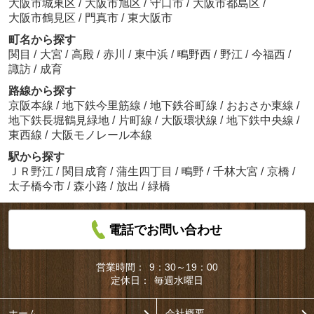
大阪市城東区
/
大阪市旭区
/
守口市
/
大阪市都島区
/
大阪市鶴見区
/
門真市
/
東大阪市
町名から探す
関目
/
大宮
/
高殿
/
赤川
/
東中浜
/
鴫野西
/
野江
/
今福西
/
諏訪
/
成育
路線から探す
京阪本線
/
地下鉄今里筋線
/
地下鉄谷町線
/
おおさか東線
/
地下鉄長堀鶴見緑地
/
片町線
/
大阪環状線
/
地下鉄中央線
/
東西線
/
大阪モノレール本線
駅から探す
ＪＲ野江
/
関目成育
/
蒲生四丁目
/
鴫野
/
千林大宮
/
京橋
/
太子橋今市
/
森小路
/
放出
/
緑橋
電話でお問い合わせ
営業時間：
9：30～19：00
定休日：
毎週水曜日
ホーム
会社概要