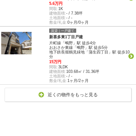
5.6万円
間取:
1K
建物面積:
- / 7.38坪
土地面積:
- / -
敷金/礼金:
0ヶ月/0ヶ月
賃貸｜一戸建て
新喜多東1丁目戸建
片町線「鴫野」駅 徒歩4分
おおさか東線「鴫野」駅 徒歩5分
地下鉄長堀鶴見緑地「蒲生四丁目」駅 徒歩10
分
15万円
間取:
3LDK
建物面積:
103.68㎡ / 31.36坪
土地面積:
- / -
敷金/礼金:
1ヶ月/2ヶ月
近くの物件をもっと見る