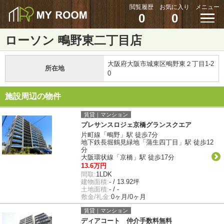
閲覧履歴
お気に入り
メニュー
0
0
ローソン 鴫野東二丁目店
大阪府大阪市城東区鴫野東２丁目1-2
所在地
0
施設周辺の物件
賃貸｜マンション
プレサンスロジェ京橋グランスクエア
片町線「鴫野」駅 徒歩7分
地下鉄長堀鶴見緑地「蒲生四丁目」駅 徒歩12
分
大阪環状線「京橋」駅 徒歩17分
13.6万円
間取:
1LDK
建物面積:
- / 13.92坪
土地面積:
- / -
敷金/礼金:
0ヶ月/0ヶ月
賃貸｜マンション
ディアコート 仲介手数料無料