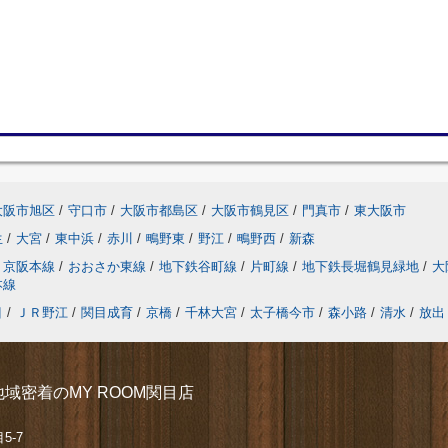
大阪市旭区
/
守口市
/
大阪市都島区
/
大阪市鶴見区
/
門真市
/
東大阪市
生
/
大宮
/
東中浜
/
赤川
/
鴫野東
/
野江
/
鴫野西
/
新森
京阪本線
/
おおさか東線
/
地下鉄谷町線
/
片町線
/
地下鉄長堀鶴見緑地
/
大
本線
目
/
ＪＲ野江
/
関目成育
/
京橋
/
千林大宮
/
太子橋今市
/
森小路
/
清水
/
放出
域密着のMY ROOM関目店
5-7