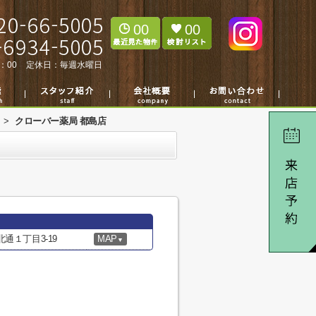
00
00
：00
定休日：
毎週水曜日
>
クローバー薬局 都島店
通１丁目3-19
MAP
▼