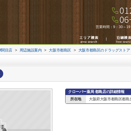
営業時間：
9：30～19
M関目店
>
周辺施設案内
>
大阪市都島区
>
大阪市都島区のドラッグストア
へ
クローバー薬局 都島店の詳細情報
所在地
大阪府大阪市都島区都島北