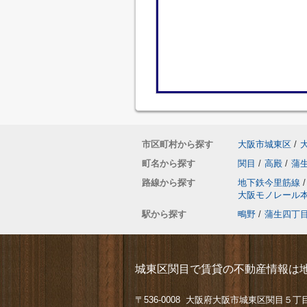
市区町村から探す
大阪市城東区
/
町名から探す
関目
/
高殿
/
蒲
路線から探す
地下鉄今里筋線
/
大阪モノレール
駅から探す
鴫野
/
蒲生四丁
城東区関目で賃貸の不動産情報は地
〒536-0008 大阪府大阪市城東区関目５丁目