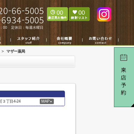
00
00
：00
定休日：
毎週水曜日
>
マザー薬局
３丁目4-24
MAP
▼