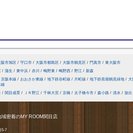
大阪市旭区
/
守口市
/
大阪市都島区
/
大阪市鶴見区
/
門真市
/
東大阪市
宮
/
蒲生
/
東中浜
/
赤川
/
鴫野東
/
鴫野西
/
野江
/
新森
京阪本線
/
おおさか東線
/
地下鉄谷町線
/
片町線
/
地下鉄長堀鶴見緑地
/
大
本線
目
/
関目成育
/
ＪＲ野江
/
千林大宮
/
京橋
/
太子橋今市
/
森小路
/
清水
/
放出
域密着のMY ROOM関目店
5-7