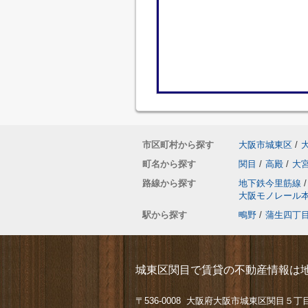
市区町村から探す
大阪市城東区
/
町名から探す
関目
/
高殿
/
大
路線から探す
地下鉄今里筋線
/
大阪モノレール
駅から探す
鴫野
/
蒲生四丁
城東区関目で賃貸の不動産情報は地
〒536-0008 大阪府大阪市城東区関目５丁目