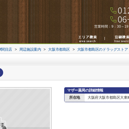
営業時間：
9：30～19
M関目店
>
周辺施設案内
>
大阪市都島区
>
大阪市都島区のドラッグストア
へ
マザー薬局の詳細情報
所在地
大阪府大阪市都島区大東町