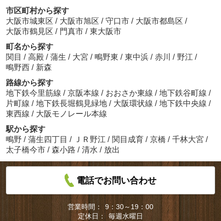
市区町村から探す
大阪市城東区
/
大阪市旭区
/
守口市
/
大阪市都島区
/
大阪市鶴見区
/
門真市
/
東大阪市
町名から探す
関目
/
高殿
/
蒲生
/
大宮
/
鴫野東
/
東中浜
/
赤川
/
野江
/
鴫野西
/
新森
路線から探す
地下鉄今里筋線
/
京阪本線
/
おおさか東線
/
地下鉄谷町線
/
片町線
/
地下鉄長堀鶴見緑地
/
大阪環状線
/
地下鉄中央線
/
東西線
/
大阪モノレール本線
駅から探す
鴫野
/
蒲生四丁目
/
ＪＲ野江
/
関目成育
/
京橋
/
千林大宮
/
太子橋今市
/
森小路
/
清水
/
放出
電話でお問い合わせ
営業時間：
9：30～19：00
定休日：
毎週水曜日