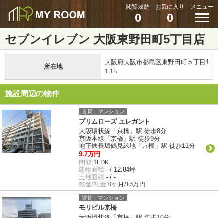
閲覧履歴
お気に入り
メニュー
0
0
セブンイレブン 大阪東野田町5丁目店
大阪府大阪市都島区東野田町５丁目1
所在地
1-15
施設周辺の物件
賃貸｜マンション
プリムローズ エレガント
大阪環状線「京橋」駅 徒歩8分
京阪本線「京橋」駅 徒歩9分
地下鉄長堀鶴見緑地「京橋」駅 徒歩11分
9.7万円
間取:
1LDK
建物面積:
- / 12.84坪
土地面積:
- / -
敷金/礼金:
0ヶ月/13万円
賃貸｜マンション
モリビル京橋
大阪環状線「京橋」駅 徒歩10分