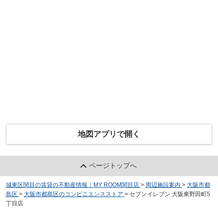
地図アプリで開く
ページトップへ
城東区関目の賃貸の不動産情報｜MY ROOM関目店
>
周辺施設案内
>
大阪市都
島区
>
大阪市都島区のコンビニエンスストア
>
セブンイレブン 大阪東野田町5
丁目店