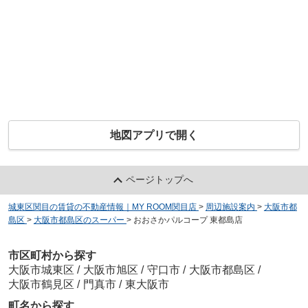
地図アプリで開く
ページトップへ
城東区関目の賃貸の不動産情報｜MY ROOM関目店
>
周辺施設案内
>
大阪市都
島区
>
大阪市都島区のスーパー
>
おおさかパルコープ 東都島店
市区町村から探す
大阪市城東区
/
大阪市旭区
/
守口市
/
大阪市都島区
/
大阪市鶴見区
/
門真市
/
東大阪市
町名から探す