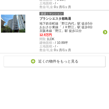
土地面積:
- / -
敷金/礼金:
0ヶ月/1ヶ月
賃貸｜マンション
ブランシエスタ都島通
地下鉄谷町線「野江内代」駅 徒歩5分
おおさか東線「ＪＲ野江」駅 徒歩9分
京阪本線「野江」駅 徒歩11分
12.9万円
間取:
1LDK
建物面積:
- / 10.89坪
土地面積:
- / -
敷金/礼金:
0ヶ月/1ヶ月
近くの物件をもっと見る