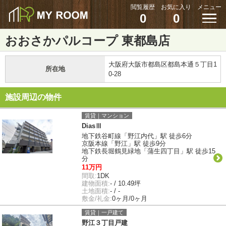
閲覧履歴
お気に入り
メニュー
0
0
おおさかパルコープ 東都島店
大阪府大阪市都島区都島本通５丁目1
所在地
0-28
施設周辺の物件
賃貸｜マンション
DiasⅢ
地下鉄谷町線「野江内代」駅 徒歩6分
京阪本線「野江」駅 徒歩9分
地下鉄長堀鶴見緑地「蒲生四丁目」駅 徒歩15
分
11万円
間取:
1DK
建物面積:
- / 10.49坪
土地面積:
- / -
敷金/礼金:
0ヶ月/0ヶ月
賃貸｜一戸建て
野江３丁目戸建