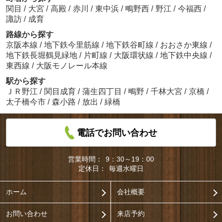
関目
/
大宮
/
高殿
/
赤川
/
東中浜
/
鴫野西
/
野江
/
今福西
/
諏訪
/
成育
路線から探す
京阪本線
/
地下鉄今里筋線
/
地下鉄谷町線
/
おおさか東線
/
地下鉄長堀鶴見緑地
/
片町線
/
大阪環状線
/
地下鉄中央線
/
東西線
/
大阪モノレール本線
駅から探す
ＪＲ野江
/
関目成育
/
蒲生四丁目
/
鴫野
/
千林大宮
/
京橋
/
太子橋今市
/
森小路
/
放出
/
緑橋
電話でお問い合わせ
営業時間：
9：30～19：00
定休日：
毎週水曜日
ホーム
会社概要
お問い合わせ
来店予約