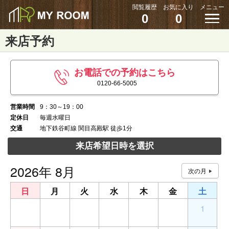
閲覧履歴
お気に入り
メニュー
0
0
来店予約
お電話での予約はこちら
0120-66-5005
営業時間
9：30～19：00
定休日
毎週水曜日
交通
地下鉄谷町線 関目高殿駅 徒歩1分
来店希望日時を選択
2026年 8月
日
月
火
水
木
金
土
26
27
28
29
30
31
1