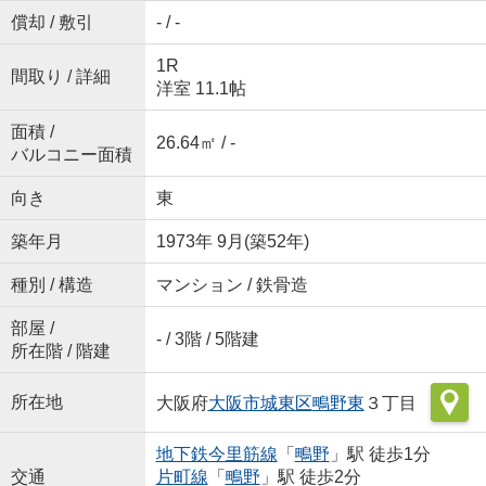
償却 / 敷引
- / -
1R
間取り / 詳細
洋室 11.1帖
面積 /
26.64㎡ / -
バルコニー面積
向き
東
築年月
1973年 9月(築52年)
種別 / 構造
マンション / 鉄骨造
部屋 /
- / 3階 / 5階建
所在階 / 階建
所在地
大阪府
大阪市城東区
鴫野東
３丁目
地下鉄今里筋線
「
鴫野
」駅 徒歩1分
交通
片町線
「
鴫野
」駅 徒歩2分