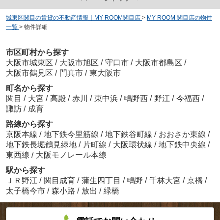
城東区関目の賃貸の不動産情報｜MY ROOM関目店
>
MY ROOM 関目店の物件
一覧
>
物件詳細
市区町村から探す
大阪市城東区
/
大阪市旭区
/
守口市
/
大阪市都島区
/
大阪市鶴見区
/
門真市
/
東大阪市
町名から探す
関目
/
大宮
/
高殿
/
赤川
/
東中浜
/
鴫野西
/
野江
/
今福西
/
諏訪
/
成育
路線から探す
京阪本線
/
地下鉄今里筋線
/
地下鉄谷町線
/
おおさか東線
/
地下鉄長堀鶴見緑地
/
片町線
/
大阪環状線
/
地下鉄中央線
/
東西線
/
大阪モノレール本線
駅から探す
ＪＲ野江
/
関目成育
/
蒲生四丁目
/
鴫野
/
千林大宮
/
京橋
/
太子橋今市
/
森小路
/
放出
/
緑橋