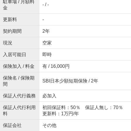
駐車場 / 月額料
- / -
金
更新料
-
契約期間
2年
現況
空家
入居可能日
即時
保険加入 / 料金
有 / 16,000円
保険名 / 保険期
SBI日本少額短期保険 / 2年
間
保証人代行義務
必加入
保証人代行利用
初回保証料：50％ 保証人無し：70％
料
更新料：1万円/年
保証会社
その他