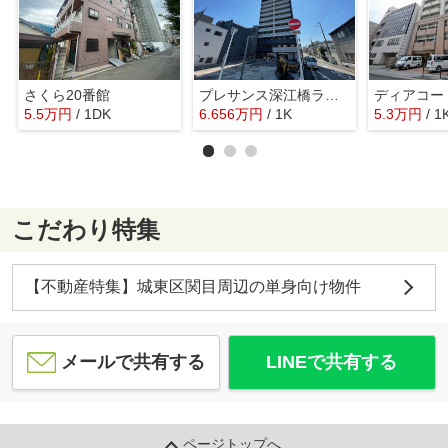
さくら20番館
プレサンス深江橋ラヴィゲート
5.5
万
円
/ 1DK
6.656
万
円
/ 1K
5.3
万
円
/ 1
こだわり特集
【不動産特集】城東区関目周辺の単身向け物件
メールで共有する
LINEで共有する
ページトップへ