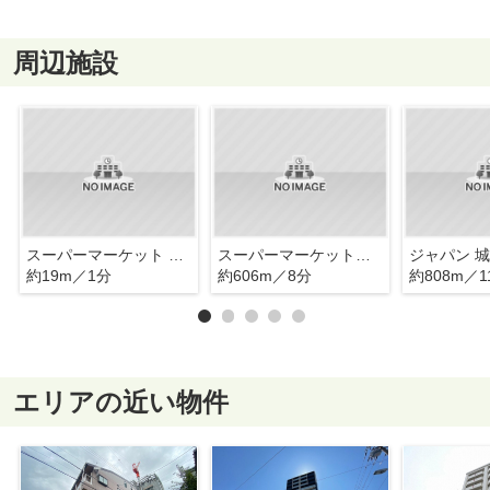
周辺施設
スーパーマーケット コノミヤ 鴫野店
スーパーマーケットコノミヤ 鴫野西店
ジャパン 
約19m／1分
約606m／8分
約808m／1
エリアの近い物件