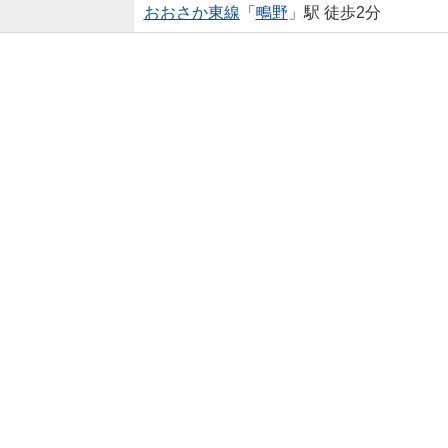
おおさか東線
「
鴫野
」駅 徒歩2分