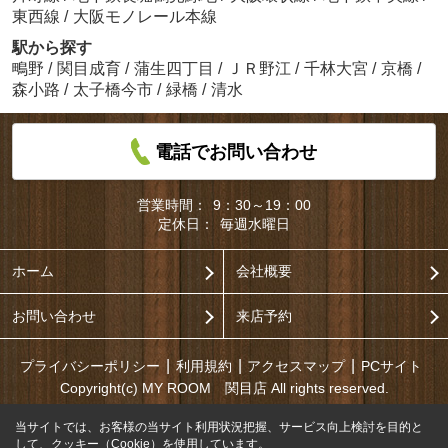
東西線
/
大阪モノレール本線
駅から探す
鴫野
/
関目成育
/
蒲生四丁目
/
ＪＲ野江
/
千林大宮
/
京橋
/
森小路
/
太子橋今市
/
緑橋
/
清水
電話でお問い合わせ
営業時間：
9：30～19：00
定休日：
毎週水曜日
ホーム
会社概要
お問い合わせ
来店予約
プライバシーポリシー
利用規約
アクセスマップ
PCサイト
Copyright(c) MY ROOM 関目店 All rights reserved.
当サイトでは、お客様の当サイト利用状況把握、サービス向上検討を目的と
して、クッキー（Cookie）を使用しています。