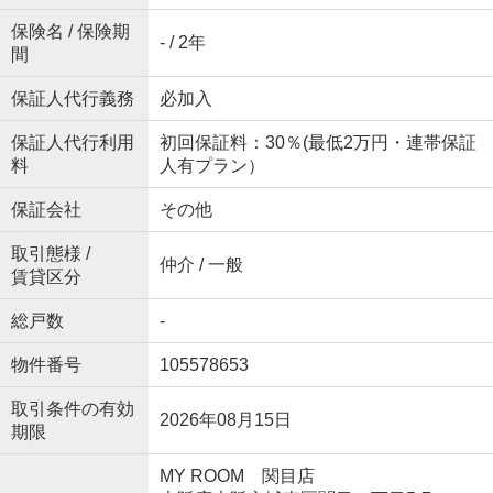
保険名 / 保険期
- / 2年
間
保証人代行義務
必加入
保証人代行利用
初回保証料：30％(最低2万円・連帯保証
料
人有プラン）
保証会社
その他
取引態様 /
仲介 / 一般
賃貸区分
総戸数
-
物件番号
105578653
取引条件の有効
2026年08月15日
期限
MY ROOM 関目店