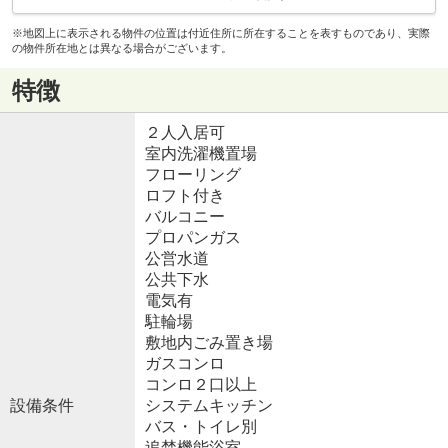
※地図上に表示される物件の位置は付近住所に所在することを表すものであり、実際
の物件所在地とは異なる場合がございます。
特徴
２人入居可
室内洗濯機置場
フローリング
ロフト付き
バルコニー
プロパンガス
公営水道
公共下水
電気有
駐輪場
敷地内ごみ置き場
ガスコンロ
コンロ２口以上
設備条件
システムキッチン
バス・トイレ別
追焚機能浴室