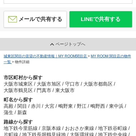
メールで共有する
LINEで共有する
ページトップへ
城東区関目の賃貸の不動産情報｜MY ROOM関目店
>
MY ROOM 関目店の物件
一覧
>
物件詳細
市区町村から探す
大阪市城東区
/
大阪市旭区
/
守口市
/
大阪市都島区
/
大阪市鶴見区
/
門真市
/
東大阪市
町名から探す
高殿
/
関目
/
赤川
/
大宮
/
鴫野東
/
野江
/
鴫野西
/
東中浜
/
蒲生
/
新森
路線から探す
地下鉄今里筋線
/
京阪本線
/
おおさか東線
/
地下鉄谷町線
/
片町線
/
地下鉄長堀鶴見緑地
/
大阪環状線
/
地下鉄中央線
/