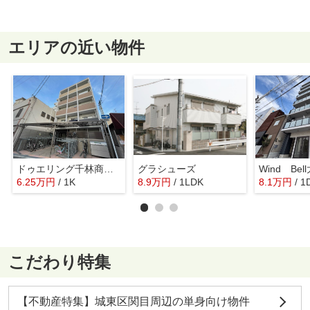
エリアの近い物件
ドゥエリング千林商店街
グラシューズ
Wind Bel
6.25
万
円
/ 1K
8.9
万
円
/ 1LDK
8.1
万
円
/ 1
こだわり特集
【不動産特集】城東区関目周辺の単身向け物件