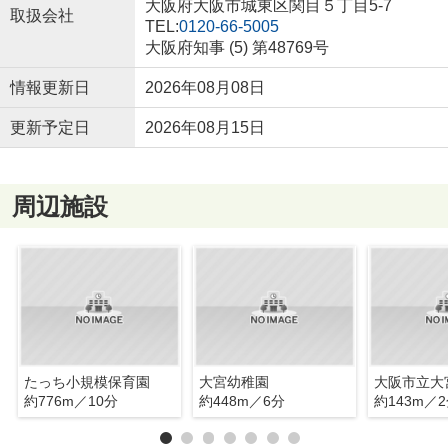
大阪府大阪市城東区関目５丁目5-7
取扱会社
TEL:
0120-66-5005
大阪府知事 (5) 第48769号
情報更新日
2026年08月08日
更新予定日
2026年08月15日
周辺施設
たっち小規模保育園
大宮幼稚園
大阪市立大
約776m／10分
約448m／6分
約143m／