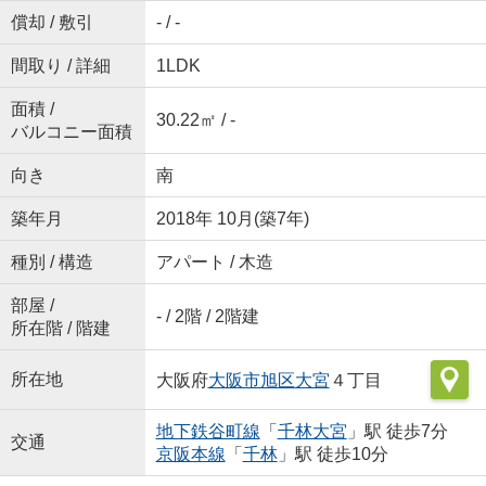
償却 / 敷引
- / -
間取り / 詳細
1LDK
面積 /
30.22㎡ / -
バルコニー面積
向き
南
築年月
2018年 10月(築7年)
種別 / 構造
アパート / 木造
部屋 /
- / 2階 / 2階建
所在階 / 階建
所在地
大阪府
大阪市旭区
大宮
４丁目
地下鉄谷町線
「
千林大宮
」駅 徒歩7分
交通
京阪本線
「
千林
」駅 徒歩10分