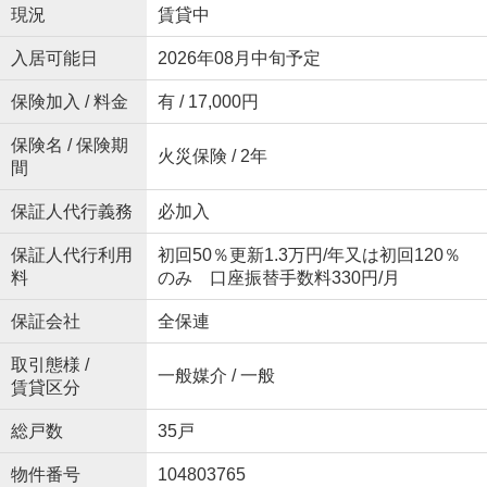
現況
賃貸中
入居可能日
2026年08月中旬予定
保険加入 / 料金
有 / 17,000円
保険名 / 保険期
火災保険 / 2年
間
保証人代行義務
必加入
保証人代行利用
初回50％更新1.3万円/年又は初回120％
料
のみ 口座振替手数料330円/月
保証会社
全保連
取引態様 /
一般媒介 / 一般
賃貸区分
総戸数
35戸
物件番号
104803765