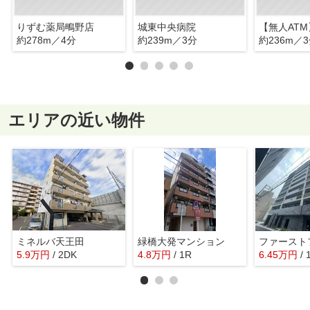
りずむ薬局鴫野店
城東中央病院
約278m／4分
約239m／3分
約236m／
エリアの近い物件
ミネルバ天王田
緑橋大発マンション
5.9
万
円
/ 2DK
4.8
万
円
/ 1R
6.45
万
円
/ 