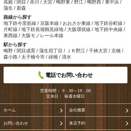
高殿
/
関目
/
赤川
/
大宮
/
鴫野東
/
野江
/
鴫野西
/
東中浜
/
蒲生
/
新森
路線から探す
地下鉄今里筋線
/
京阪本線
/
おおさか東線
/
地下鉄谷町線
/
片町線
/
地下鉄長堀鶴見緑地
/
大阪環状線
/
地下鉄中央線
/
東西線
/
大阪モノレール本線
駅から探す
鴫野
/
関目成育
/
蒲生四丁目
/
ＪＲ野江
/
千林大宮
/
京橋
/
森小路
/
太子橋今市
/
緑橋
/
清水
電話でお問い合わせ
営業時間：
9：30～19：00
定休日：
毎週水曜日
ホーム
会社概要
お問い合わせ
来店予約