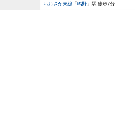
おおさか東線
「
鴫野
」駅 徒歩7分