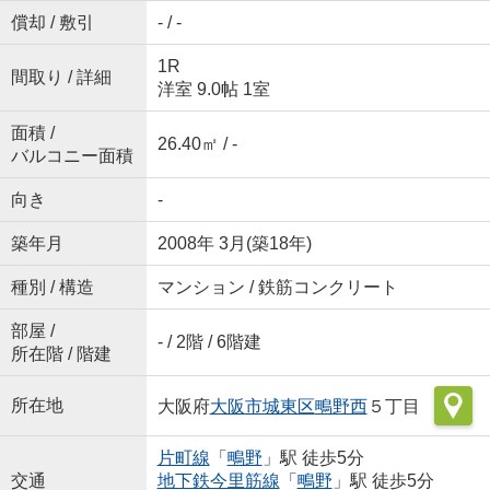
償却 / 敷引
- / -
1R
間取り / 詳細
洋室 9.0帖 1室
面積 /
26.40㎡ / -
バルコニー面積
向き
-
築年月
2008年 3月(築18年)
種別 / 構造
マンション / 鉄筋コンクリート
部屋 /
- / 2階 / 6階建
所在階 / 階建
所在地
大阪府
大阪市城東区
鴫野西
５丁目
片町線
「
鴫野
」駅 徒歩5分
交通
地下鉄今里筋線
「
鴫野
」駅 徒歩5分