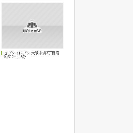
セブンイレブン 大阪中浜3丁目店
約322m／5分