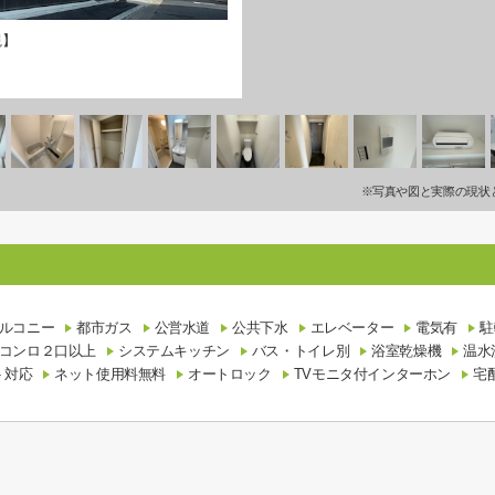
観】
※写真や図と実際の現状
ルコニー
都市ガス
公営水道
公共下水
エレベーター
電気有
駐
コンロ２口以上
システムキッチン
バス・トイレ別
浴室乾燥機
温水
ト対応
ネット使用料無料
オートロック
TVモニタ付インターホン
宅