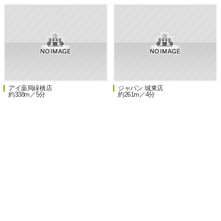
アイ薬局緑橋店
ジャパン 城東店
約338m／5分
約261m／4分