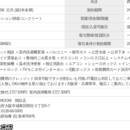
向き
25年 11月 (築1年未満)
契約期間
2
ンション/鉄筋コンクリート
部屋/所在階/階建
-
現況/入居可能日
賃
取引態様/賃貸区分
599921
取引条件の有効期限
2
ット相談
室内洗濯機置場
バルコニー
都市ガス
公営水道
公共下水
イク置場あり
敷地内ごみ置き場
ガスコンロ
コンロ２口以上
システム
室乾燥機
温水洗浄便座
独立洗面台
エアコン
シューズボックス
イン
ートロック
TVモニタ付インターホン
宅配ボックス
初期費用カード決済
期費用のクレッジット決済可能です☆分割払いも可能♪IT重説も対応しておりご
証人無しOKの物件を取り揃えております♪大阪府・兵庫県等、幅広くご案内して
換代:2万7,500円 室内清掃費用:2万7,500円
 ROOM 関目店
阪府大阪市城東区関目５丁目5-7
:0120-66-5005
府知事 (5) 第48769号