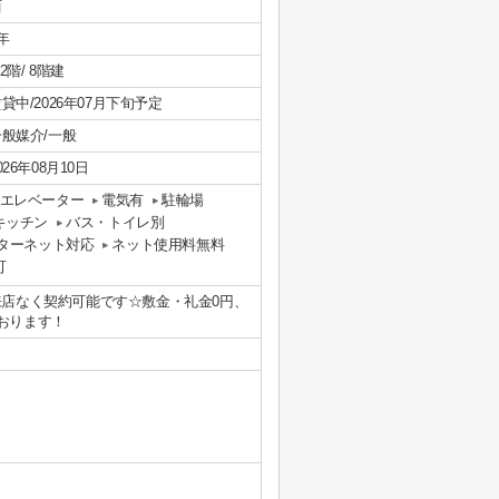
西
年
/ 2階/ 8階建
貸中/2026年07月下旬予定
一般媒介/一般
026年08月10日
エレベーター
電気有
駐輪場
キッチン
バス・トイレ別
ターネット対応
ネット使用料無料
可
来店なく契約可能です☆敷金・礼金0円、
おります！