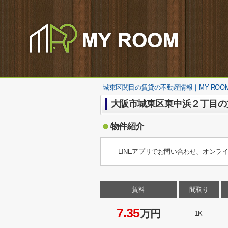
城東区関目の賃貸の不動産情報｜MY ROO
大阪市城東区東中浜２丁目の
物件紹介
LINEアプリでお問い合わせ、オンラ
賃料
間取り
7.35
万円
1K