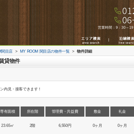
営業時間：
9：30～19
M関目店
>
MY ROOM 関目店の物件一覧
>
物件詳細
賃貸物件
イン内見・接客できます！
専有面積
所在階
管理費・共益費
敷金
礼金
23.65㎡
2階
6,550円
0ヶ月
0ヶ月