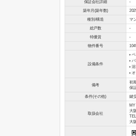
保証会社詳細
-
築年月(築年数)
20
種別/構造
マ
総戸数
-
特優賃
-
物件番号
104
ペ
バ
設備条件
浴
オ
初
備考
保
条件(その他)
鍵交
MY
大
取扱会社
TEL
大阪