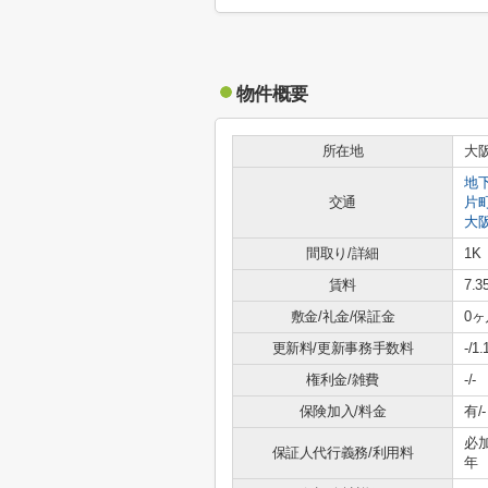
物件概要
所在地
大
地
交通
片
大
間取り/詳細
1K
賃料
7.
敷金/礼金/保証金
0ヶ
更新料/更新事務手数料
-/1
権利金/雑費
-/-
保険加入/料金
有/-
必
保証人代行義務/利用料
年