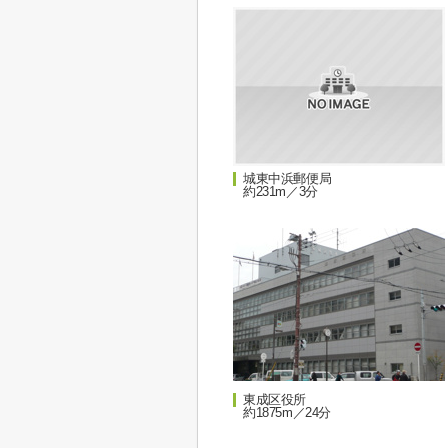
城東中浜郵便局
約231m／3分
東成区役所
約1875m／24分