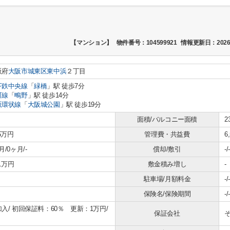
【マンション】
物件番号：104599921
情報更新日：2026
阪府
大阪市城東区
東中浜
２丁目
下鉄中央線
「
緑橋
」駅 徒歩7分
町線
「
鴫野
」駅 徒歩14分
阪環状線
「
大阪城公園
」駅 徒歩19分
面積/バルコニー面積
2
35万円
管理費・共益費
6
月/0ヶ月/-
償却/敷引
-/-
.1万円
敷金積み増し
-
駐車場/月額料金
-/-
保険名/保険期間
-/-
加入/
初回保証料：60％ 更新：1万円/
保証会社