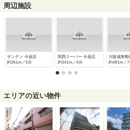
周辺施設
サンディ 今福店
関西スーパー 今福店
大阪城東郵
約361m／5分
約341m／5分
約481m／
エリアの近い物件