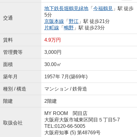
地下鉄長堀鶴見緑地
「
今福鶴見
」駅 徒歩
5分
交通
京阪本線
「
野江
」駅 徒歩21分
片町線
「
鴫野
」駅 徒歩23分
賃料
4.9万円
管理費等
3,000円
面積
30.00㎡
築年月
1957年 7月(築69年)
種別 / 構造
マンション / 鉄骨造
階建
2階建
MY ROOM 関目店
大阪府大阪市城東区関目５丁目5-7
取扱会社
TEL:0120-66-5005
大阪府知事 (5) 第48769号