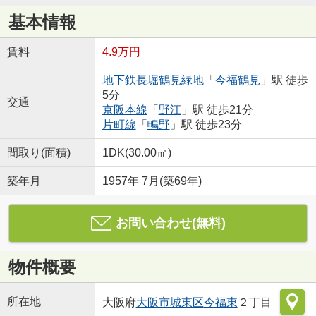
基本情報
賃料
4.9万円
地下鉄長堀鶴見緑地
「
今福鶴見
」駅 徒歩
5分
交通
京阪本線
「
野江
」駅 徒歩21分
片町線
「
鴫野
」駅 徒歩23分
間取り(面積)
1DK(30.00㎡)
築年月
1957年 7月(築69年)
お問い合わせ(無料)
物件概要
所在地
大阪府
大阪市城東区
今福東
２丁目