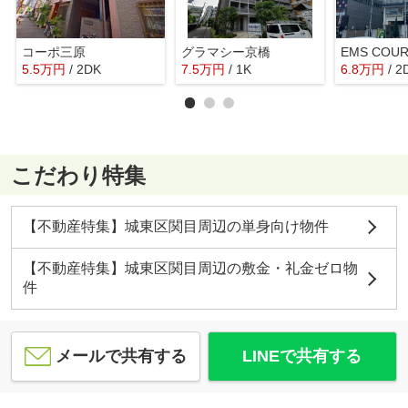
コーポ三原
グラマシー京橋
EMS COU
5.5
万
円
/ 2DK
7.5
万
円
/ 1K
6.8
万
円
/ 2
こだわり特集
【不動産特集】城東区関目周辺の単身向け物件
【不動産特集】城東区関目周辺の敷金・礼金ゼロ物
件
メールで共有する
LINEで共有する