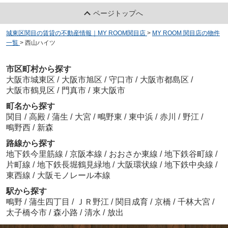
ページトップへ
城東区関目の賃貸の不動産情報｜MY ROOM関目店
>
MY ROOM 関目店の物件
一覧
>
西山ハイツ
市区町村から探す
大阪市城東区
/
大阪市旭区
/
守口市
/
大阪市都島区
/
大阪市鶴見区
/
門真市
/
東大阪市
町名から探す
関目
/
高殿
/
蒲生
/
大宮
/
鴫野東
/
東中浜
/
赤川
/
野江
/
鴫野西
/
新森
路線から探す
地下鉄今里筋線
/
京阪本線
/
おおさか東線
/
地下鉄谷町線
/
片町線
/
地下鉄長堀鶴見緑地
/
大阪環状線
/
地下鉄中央線
/
東西線
/
大阪モノレール本線
駅から探す
鴫野
/
蒲生四丁目
/
ＪＲ野江
/
関目成育
/
京橋
/
千林大宮
/
太子橋今市
/
森小路
/
清水
/
放出