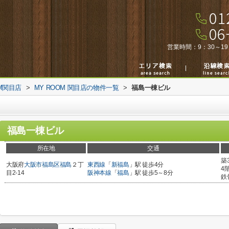
営業時間：
9：30～19
M関目店
>
MY ROOM 関目店の物件一覧
>
福島一棟ビル
福島一棟ビル
所在地
交通
築
大阪府
大阪市福島区
福島
２丁
東西線
「
新福島
」駅 徒歩4分
4
目2-14
阪神本線
「
福島
」駅 徒歩5～8分
鉄