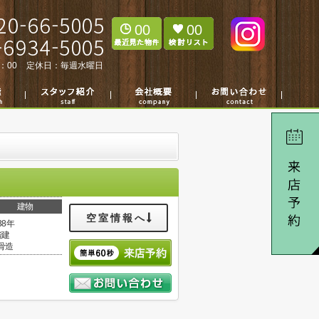
00
00
：00
定休日：
毎週水曜日
建物
空室情報へ
38年
階建
骨造