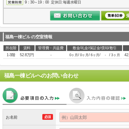
9：30～19：00 定休日:毎週水曜日
福島一棟ビル
の空室情報
所在階
賃料
管理費・共益費
敷金/礼金/保証金/償却/敷引
1-3階
52.8万円
-
/
/
/
/
42
0ヶ月
0ヶ月
6ヶ月
-
3ヶ月
福島一棟ビル
へのお問い合わせ
お名前
必須