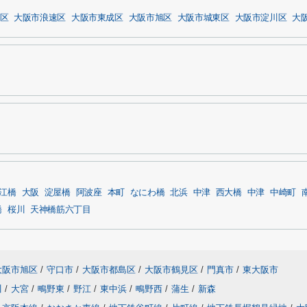
区
大阪市浪速区
大阪市東成区
大阪市旭区
大阪市城東区
大阪市淀川区
大
江橋
大阪
淀屋橋
阿波座
本町
なにわ橋
北浜
中津
西大橋
中津
中崎町
橋
桜川
天神橋筋六丁目
大阪市旭区
/
守口市
/
大阪市都島区
/
大阪市鶴見区
/
門真市
/
東大阪市
川
/
大宮
/
鴫野東
/
野江
/
東中浜
/
鴫野西
/
蒲生
/
新森