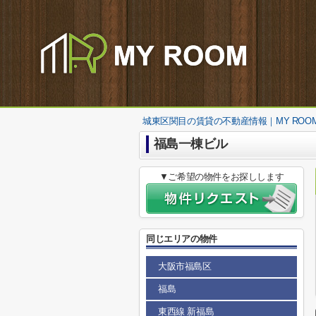
城東区関目の賃貸の不動産情報｜MY ROO
福島一棟ビル
▼ご希望の物件をお探しします
同じエリアの物件
大阪市福島区
福島
東西線 新福島