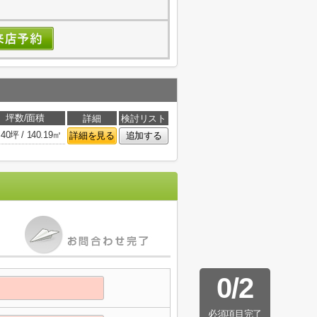
坪数/面積
詳細
検討リスト
.40坪 / 140.19㎡
詳細を見る
追加する
0
/
2
必須項目完了