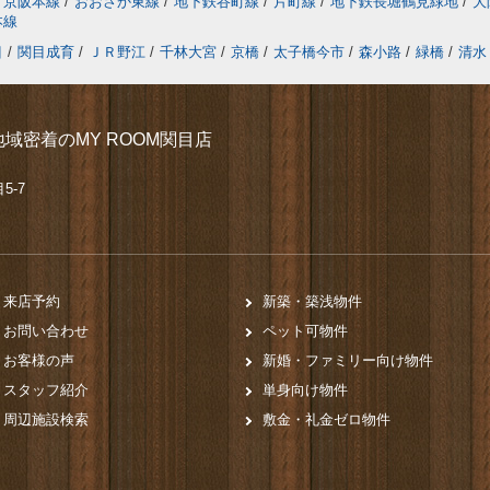
京阪本線
/
おおさか東線
/
地下鉄谷町線
/
片町線
/
地下鉄長堀鶴見緑地
/
大
本線
目
/
関目成育
/
ＪＲ野江
/
千林大宮
/
京橋
/
太子橋今市
/
森小路
/
緑橋
/
清水
域密着のMY ROOM関目店
5-7
来店予約
新築・築浅物件
お問い合わせ
ペット可物件
お客様の声
新婚・ファミリー向け物件
スタッフ紹介
単身向け物件
周辺施設検索
敷金・礼金ゼロ物件