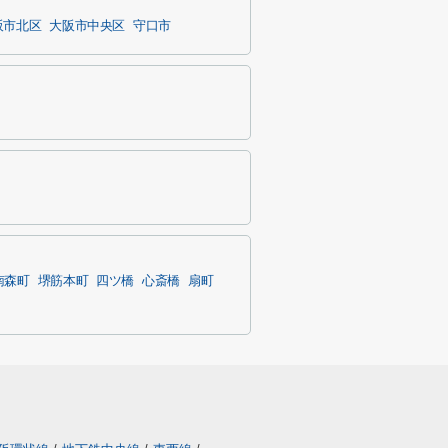
阪市北区
大阪市中央区
守口市
南森町
堺筋本町
四ツ橋
心斎橋
扇町