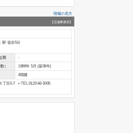
情報の見方
【店舗事務所】
」駅 徒歩5分
益費
-
年数）
1988年 5月 (築38年)
4階建
丁目5-7
TEL:0120-66-5005