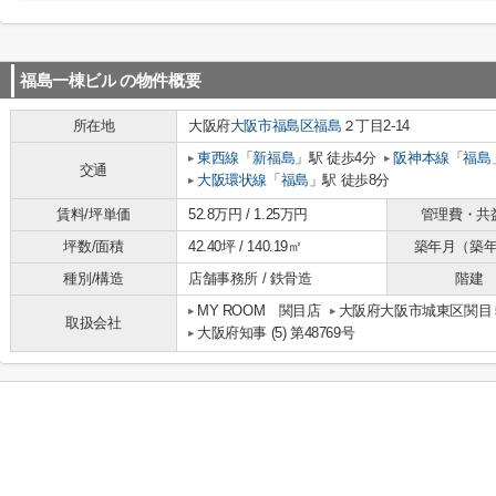
福島一棟ビル
の物件概要
所在地
大阪府
大阪市福島区
福島
２丁目2-14
東西線
「
新福島
」駅 徒歩4分
阪神本線
「
福島
交通
大阪環状線
「
福島
」駅 徒歩8分
賃料/坪単価
52.8万円 / 1.25万円
管理費・共
坪数/面積
42.40坪 / 140.19㎡
築年月（築
種別/構造
店舗事務所 / 鉄骨造
階建
MY ROOM 関目店
大阪府大阪市城東区関目５
取扱会社
大阪府知事 (5) 第48769号