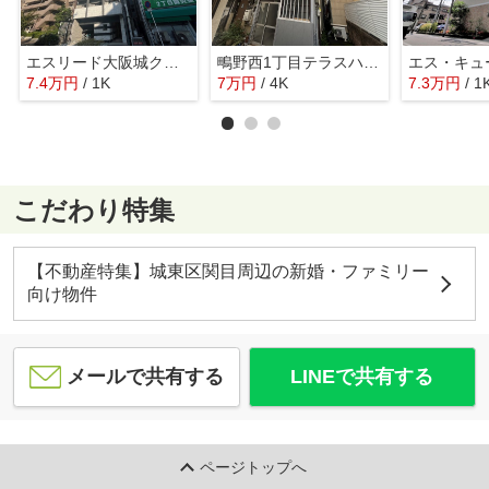
エスリード大阪城クローグ
鴫野西1丁目テラスハウス
7.4
万
円
/ 1K
7
万
円
/ 4K
7.3
万
円
/ 1
こだわり特集
【不動産特集】城東区関目周辺の新婚・ファミリー
向け物件
メールで共有する
LINEで共有する
ページトップへ