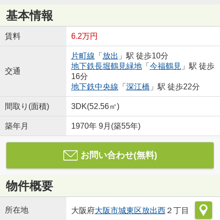
基本情報
賃料
6.2万円
片町線
「
放出
」駅 徒歩10分
地下鉄長堀鶴見緑地
「
今福鶴見
」駅 徒歩
交通
16分
地下鉄中央線
「
深江橋
」駅 徒歩22分
間取り(面積)
3DK(52.56㎡)
築年月
1970年 9月(築55年)
お問い合わせ(無料)
物件概要
所在地
大阪府
大阪市城東区
放出西
２丁目