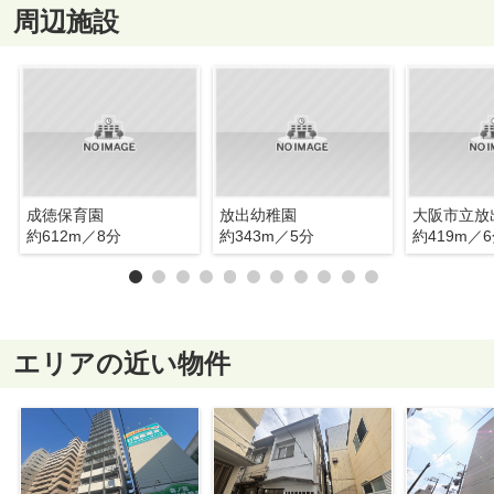
周辺施設
成徳保育園
放出幼稚園
大阪市立放
約612m／8分
約343m／5分
約419m／
エリアの近い物件