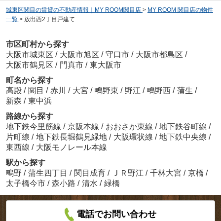
城東区関目の賃貸の不動産情報｜MY ROOM関目店
>
MY ROOM 関目店の物件
一覧
>
放出西2丁目戸建て
市区町村から探す
大阪市城東区
/
大阪市旭区
/
守口市
/
大阪市都島区
/
大阪市鶴見区
/
門真市
/
東大阪市
町名から探す
高殿
/
関目
/
赤川
/
大宮
/
鴫野東
/
野江
/
鴫野西
/
蒲生
/
新森
/
東中浜
路線から探す
地下鉄今里筋線
/
京阪本線
/
おおさか東線
/
地下鉄谷町線
/
片町線
/
地下鉄長堀鶴見緑地
/
大阪環状線
/
地下鉄中央線
/
東西線
/
大阪モノレール本線
駅から探す
鴫野
/
蒲生四丁目
/
関目成育
/
ＪＲ野江
/
千林大宮
/
京橋
/
太子橋今市
/
森小路
/
清水
/
緑橋
電話でお問い合わせ