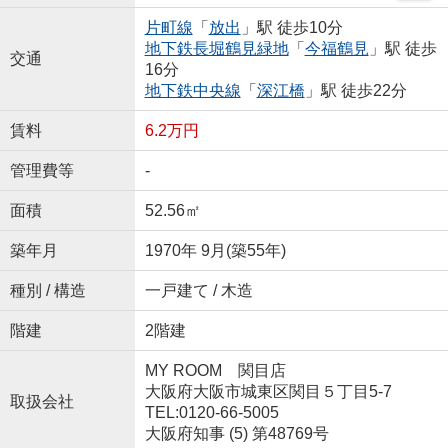
片町線
「
放出
」駅 徒歩10分
地下鉄長堀鶴見緑地
「
今福鶴見
」駅 徒歩
交通
16分
地下鉄中央線
「
深江橋
」駅 徒歩22分
賃料
6.2万円
管理費等
-
面積
52.56㎡
築年月
1970年 9月(築55年)
種別 / 構造
一戸建て / 木造
階建
2階建
MY ROOM 関目店
大阪府大阪市城東区関目５丁目5-7
取扱会社
TEL:0120-66-5005
大阪府知事 (5) 第48769号