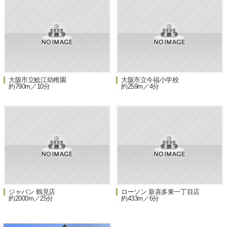
大阪市立鯰江幼稚園
大阪市立今福小学校
約790m／10分
約259m／4分
ジャパン 鶴見店
ローソン 新喜多東一丁目店
約2000m／25分
約433m／6分