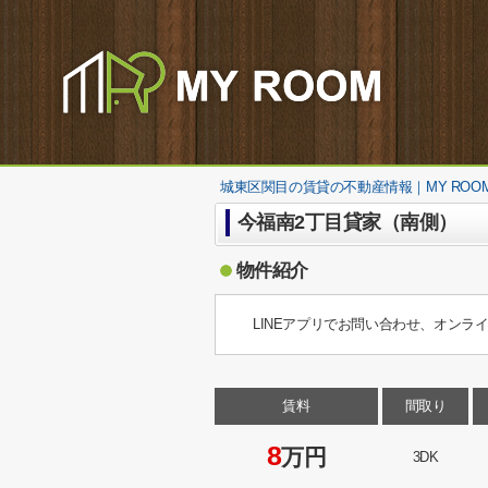
城東区関目の賃貸の不動産情報｜MY ROO
今福南2丁目貸家（南側）
物件紹介
LINEアプリでお問い合わせ、オンラ
賃料
間取り
8
万円
3DK