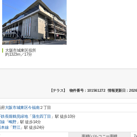
大阪市城東区役所
約1323m／17分
【テラス】
物件番号：101561272
情報更新日：2026
阪府
大阪市城東区
今福南
２丁目
下鉄長堀鶴見緑地
「
蒲生四丁目
」駅 徒歩10分
町線
「
鴫野
」駅 徒歩14分
阪本線
「
野江
」駅 徒歩24分
K
面積/バルコニー面積
7