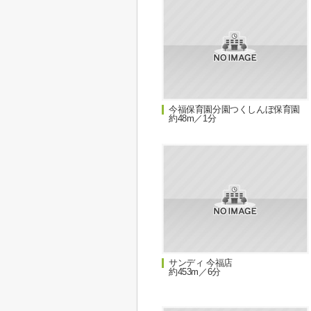
今福保育園分園つくしんぼ保育園
約48m／1分
サンディ 今福店
約453m／6分