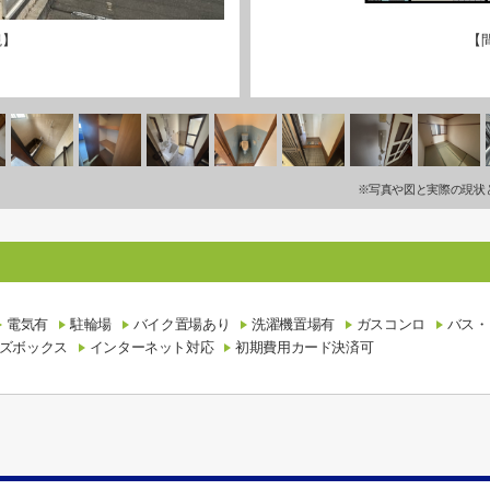
観】
【
※写真や図と実際の現状
電気有
駐輪場
バイク置場あり
洗濯機置場有
ガスコンロ
バス・
ズボックス
インターネット対応
初期費用カード決済可