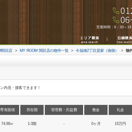
営業時間：
9：30～19
M関目店
>
MY ROOM 関目店の物件一覧
>
今福南2丁目貸家（南側）
>
物
イン内見・接客できます！
専有面積
所在階
管理費・共益費
敷金
礼金
74.88㎡
1-3階
-
0ヶ月
15万円