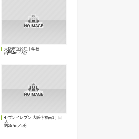
大阪市立鯰江中学校
約594m／8分
セブンイレブン 大阪今福南1丁目
店
約357m／5分