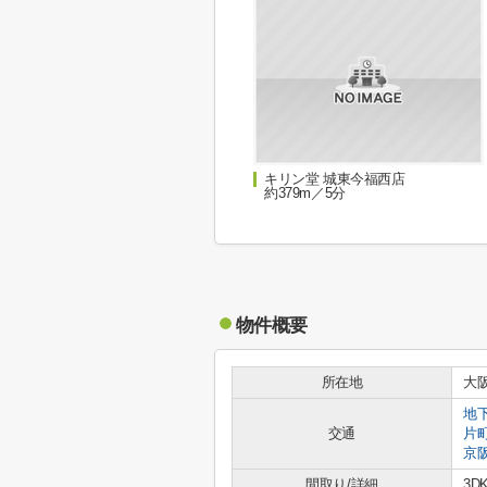
キリン堂 城東今福西店
約379m／5分
物件概要
所在地
大
地
交通
片
京
間取り/詳細
3D