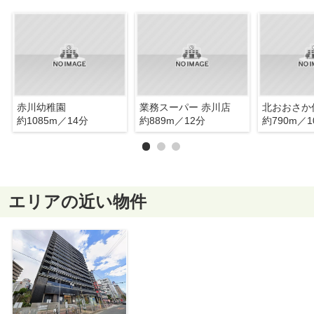
赤川幼稚園
業務スーパー 赤川店
約1085m／14分
約889m／12分
約790m／1
エリアの近い物件