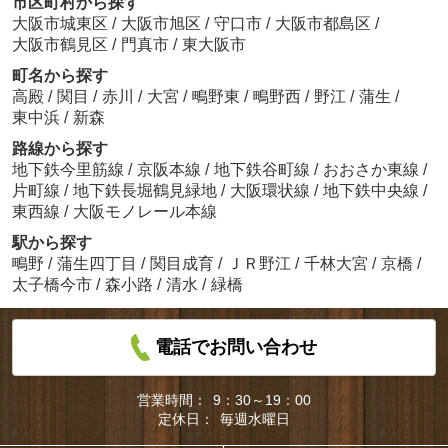
市区町村から探す
大阪市城東区
/
大阪市旭区
/
守口市
/
大阪市都島区
/
大阪市鶴見区
/
門真市
/
東大阪市
町名から探す
高殿
/
関目
/
赤川
/
大宮
/
鴫野東
/
鴫野西
/
野江
/
蒲生
/
東中浜
/
新森
路線から探す
地下鉄今里筋線
/
京阪本線
/
地下鉄谷町線
/
おおさか東線
/
片町線
/
地下鉄長堀鶴見緑地
/
大阪環状線
/
地下鉄中央線
/
東西線
/
大阪モノレール本線
駅から探す
鴫野
/
蒲生四丁目
/
関目成育
/
ＪＲ野江
/
千林大宮
/
京橋
/
太子橋今市
/
森小路
/
清水
/
緑橋
電話でお問い合わせ
営業時間：
9：30～19：00
定休日：
毎週水曜日