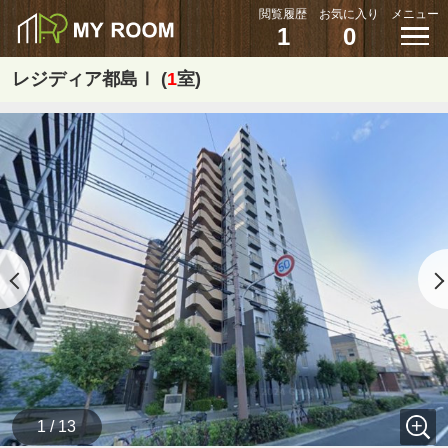
閲覧履歴
お気に入り
メニュー
1
0
レジディア都島Ⅰ (
1
室)
1 / 13