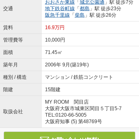
おおさか東線
「
城北公園通
」駅 徒歩7分
交通
地下鉄谷町線
「
都島
」駅 徒歩23分
阪急千里線
「
柴島
」駅 徒歩26分
賃料
16.9万円
管理費等
10,000円
面積
71.45㎡
築年月
2006年 9月(築19年)
種別 / 構造
マンション / 鉄筋コンクリート
階建
15階建
MY ROOM 関目店
大阪府大阪市城東区関目５丁目5-7
取扱会社
TEL:0120-66-5005
大阪府知事 (5) 第48769号