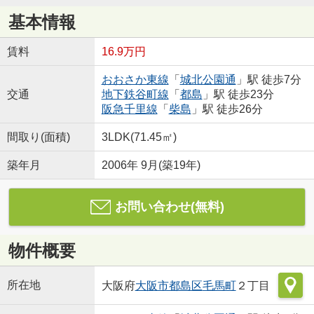
基本情報
賃料
16.9万円
おおさか東線
「
城北公園通
」駅 徒歩7分
交通
地下鉄谷町線
「
都島
」駅 徒歩23分
阪急千里線
「
柴島
」駅 徒歩26分
間取り(面積)
3LDK(71.45㎡)
築年月
2006年 9月(築19年)
お問い合わせ(無料)
物件概要
所在地
大阪府
大阪市都島区
毛馬町
２丁目