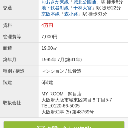
おおさか東線
「
城北公園通
」駅 徒歩6分
交通
地下鉄谷町線
「
千林大宮
」駅 徒歩22分
京阪本線
「
森小路
」駅 徒歩31分
賃料
4万円
管理費等
7,000円
面積
19.00㎡
築年月
1995年 7月(築31年)
種別 / 構造
マンション / 鉄骨造
階建
6階建
MY ROOM 関目店
大阪府大阪市城東区関目５丁目5-7
取扱会社
TEL:0120-66-5005
大阪府知事 (5) 第48769号