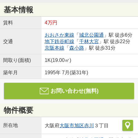
基本情報
賃料
4万円
おおさか東線
「
城北公園通
」駅 徒歩6分
交通
地下鉄谷町線
「
千林大宮
」駅 徒歩22分
京阪本線
「
森小路
」駅 徒歩31分
間取り(面積)
1K(19.00㎡)
築年月
1995年 7月(築31年)
お問い合わせ(無料)
物件概要
所在地
大阪府
大阪市旭区
赤川
３丁目