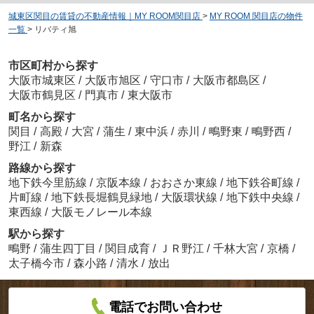
城東区関目の賃貸の不動産情報｜MY ROOM関目店
>
MY ROOM 関目店の物件
一覧
>
リバティ旭
市区町村から探す
大阪市城東区
/
大阪市旭区
/
守口市
/
大阪市都島区
/
大阪市鶴見区
/
門真市
/
東大阪市
町名から探す
関目
/
高殿
/
大宮
/
蒲生
/
東中浜
/
赤川
/
鴫野東
/
鴫野西
/
野江
/
新森
路線から探す
地下鉄今里筋線
/
京阪本線
/
おおさか東線
/
地下鉄谷町線
/
片町線
/
地下鉄長堀鶴見緑地
/
大阪環状線
/
地下鉄中央線
/
東西線
/
大阪モノレール本線
駅から探す
鴫野
/
蒲生四丁目
/
関目成育
/
ＪＲ野江
/
千林大宮
/
京橋
/
太子橋今市
/
森小路
/
清水
/
放出
電話でお問い合わせ