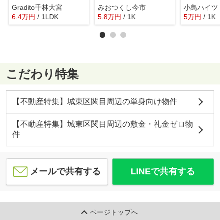
Gradito千林大宮
みおつくし今市
小鳥ハイツ
6.4
万
円
/ 1LDK
5.8
万
円
/ 1K
5
万
円
/ 1K
こだわり特集
【不動産特集】城東区関目周辺の単身向け物件
【不動産特集】城東区関目周辺の敷金・礼金ゼロ物
件
メールで共有する
LINEで共有する
ページトップへ