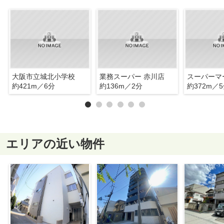
大阪市立城北小学校
業務スーパー 赤川店
約421m／6分
約136m／2分
約372m／
エリアの近い物件