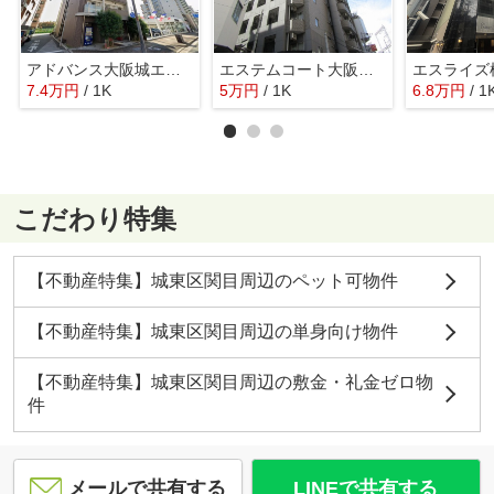
アドバンス大阪城エストトレージャ
エステムコート大阪城前・OBPリバーフロント
エスライズ
7.4
万
円
/ 1K
5
万
円
/ 1K
6.8
万
円
/ 1
こだわり特集
【不動産特集】城東区関目周辺のペット可物件
【不動産特集】城東区関目周辺の単身向け物件
【不動産特集】城東区関目周辺の敷金・礼金ゼロ物
件
メールで共有する
LINEで共有する