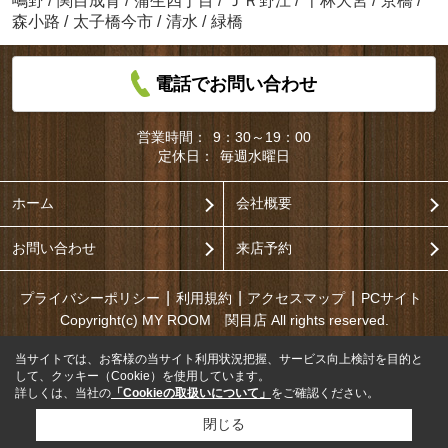
鴫野
/
関目成育
/
蒲生四丁目
/
ＪＲ野江
/
千林大宮
/
京橋
/
森小路
/
太子橋今市
/
清水
/
緑橋
電話でお問い合わせ
営業時間：
9：30～19：00
定休日：
毎週水曜日
ホーム
会社概要
お問い合わせ
来店予約
プライバシーポリシー
利用規約
アクセスマップ
PCサイト
Copyright(c) MY ROOM 関目店 All rights reserved.
当サイトでは、お客様の当サイト利用状況把握、サービス向上検討を目的と
して、クッキー（Cookie）を使用しています。
詳しくは、当社の
「Cookieの取扱いについて」
をご確認ください。
閉じる