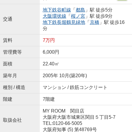
地下鉄谷町線
「
都島
」駅 徒歩5分
大阪環状線
「
桜ノ宮
」駅 徒歩9分
交通
地下鉄長堀鶴見緑地
「
京橋
」駅 徒歩16
分
賃料
7万円
管理費等
6,000円
面積
22.40㎡
築年月
2005年 10月(築20年)
種別 / 構造
マンション / 鉄筋コンクリート
階建
7階建
MY ROOM 関目店
大阪府大阪市城東区関目５丁目5-7
取扱会社
TEL:0120-66-5005
大阪府知事 (5) 第48769号