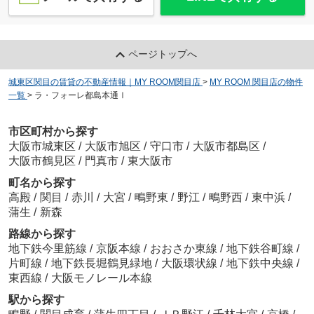
ページトップへ
城東区関目の賃貸の不動産情報｜MY ROOM関目店
>
MY ROOM 関目店の物件
一覧
>
ラ・フォーレ都島本通Ⅰ
市区町村から探す
大阪市城東区
/
大阪市旭区
/
守口市
/
大阪市都島区
/
大阪市鶴見区
/
門真市
/
東大阪市
町名から探す
高殿
/
関目
/
赤川
/
大宮
/
鴫野東
/
野江
/
鴫野西
/
東中浜
/
蒲生
/
新森
路線から探す
地下鉄今里筋線
/
京阪本線
/
おおさか東線
/
地下鉄谷町線
/
片町線
/
地下鉄長堀鶴見緑地
/
大阪環状線
/
地下鉄中央線
/
東西線
/
大阪モノレール本線
駅から探す