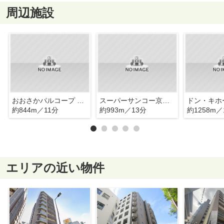
周辺施設
おおさかパルコープ 東都島店
スーパーサンコー京橋店
ドン・キホ
約844m／11分
約993m／13分
約1258m／
エリアの近い物件