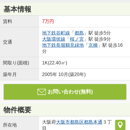
基本情報
賃料
7万円
地下鉄谷町線
「
都島
」駅 徒歩5分
大阪環状線
「
桜ノ宮
」駅 徒歩9分
交通
地下鉄長堀鶴見緑地
「
京橋
」駅 徒歩16
分
間取り(面積)
1K(22.40㎡)
築年月
2005年 10月(築20年)
お問い合わせ(無料)
物件概要
大阪府
大阪市都島区
都島本通
３丁
所在地
目