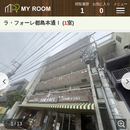
閲覧履歴
お気に入り
メニュー
1
0
ラ・フォーレ都島本通Ⅰ (
1
室)
1 / 13