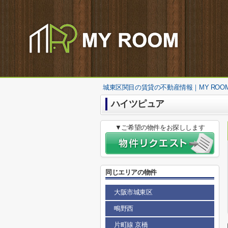
城東区関目の賃貸の不動産情報｜MY ROO
ハイツピュア
▼ご希望の物件をお探しします
同じエリアの物件
大阪市城東区
鴫野西
片町線 京橋