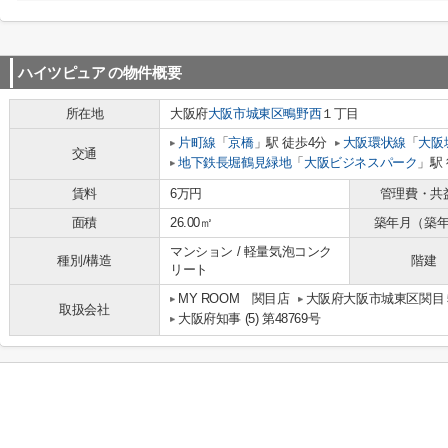
ハイツピュア
の物件概要
所在地
大阪府
大阪市城東区
鴫野西
１丁目
片町線
「
京橋
」駅 徒歩4分
大阪環状線
「
大阪
交通
地下鉄長堀鶴見緑地
「
大阪ビジネスパーク
」駅 
賃料
6万円
管理費・共
面積
26.00㎡
築年月（築
マンション / 軽量気泡コンク
種別/構造
階建
リート
MY ROOM 関目店
大阪府大阪市城東区関目５
取扱会社
大阪府知事 (5) 第48769号