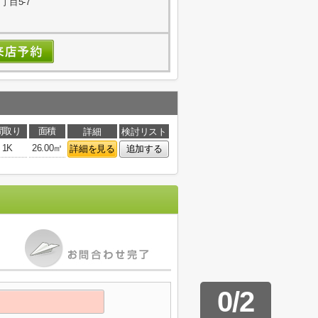
目5-7
間取り
面積
詳細
検討リスト
1K
26.00㎡
詳細を見る
追加する
0
/
2