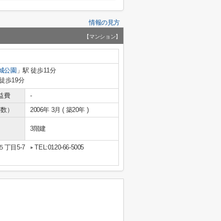
情報の見方
【マンション】
城公園
」駅 徒歩11分
徒歩19分
益費
-
年数）
2006年 3月 ( 築20年 )
3階建
丁目5-7
TEL:0120-66-5005