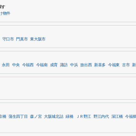
探す
け物件
守口市
門真市
東大阪市
永田
中央
今福西
今福南
成育
諏訪
中浜
放出西
新喜多
今福東
古市
新
京橋
蒲生四丁目
森ノ宮
大阪城北詰
緑橋
ＪＲ野江
野江内代
深江橋
今福