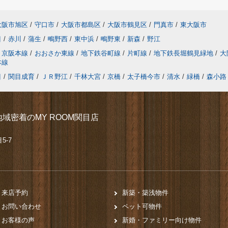
大阪市旭区
/
守口市
/
大阪市都島区
/
大阪市鶴見区
/
門真市
/
東大阪市
目
/
赤川
/
蒲生
/
鴫野西
/
東中浜
/
鴫野東
/
新森
/
野江
京阪本線
/
おおさか東線
/
地下鉄谷町線
/
片町線
/
地下鉄長堀鶴見緑地
/
大
本線
目
/
関目成育
/
ＪＲ野江
/
千林大宮
/
京橋
/
太子橋今市
/
清水
/
緑橋
/
森小路
域密着のMY ROOM関目店
5-7
来店予約
新築・築浅物件
お問い合わせ
ペット可物件
お客様の声
新婚・ファミリー向け物件