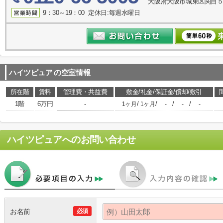
大阪府大阪市城東区関目５丁
9：30～19：00 定休日:毎週水曜日
ハイツピュア
の空室情報
所在階
賃料
管理費・共益費
敷金/礼金/保証金/償却/敷引
1階
6万円
-
/
/
/
/
1ヶ月
1ヶ月
-
-
-
ハイツピュア
へのお問い合わせ
お名前
必須