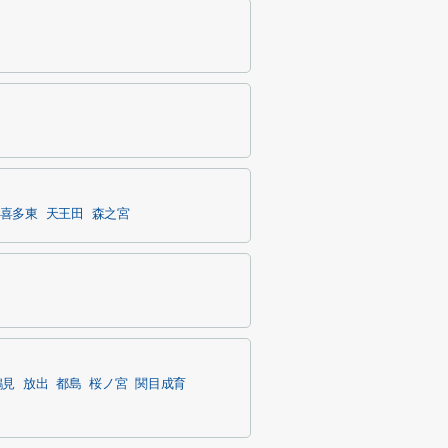
喜多東
天王田
森之宮
鶴見
放出
都島
桜ノ宮
関目成育