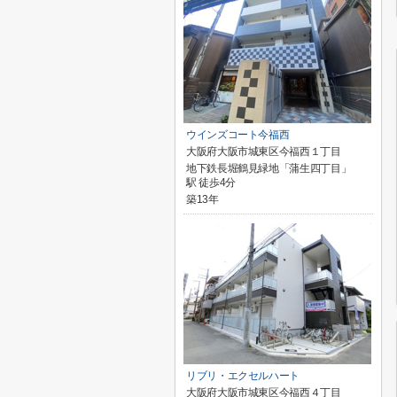
ウインズコート今福西
大阪府大阪市城東区今福西１丁目
地下鉄長堀鶴見緑地「蒲生四丁目」
駅 徒歩4分
築13年
リブリ・エクセルハート
大阪府大阪市城東区今福西４丁目