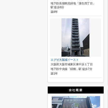
地下鉄長堀鶴見緑地「蒲生四丁目」
駅 徒歩6分
築8年
エグゼ大阪城イースト
大阪府大阪市城東区東中浜１丁目
地下鉄中央線「緑橋」駅 徒歩7分
築1年