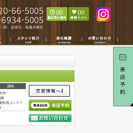
00
00
：00
定休日：
毎週水曜日
建物
空室情報へ
20年
階建
量気泡コンクリ
ト