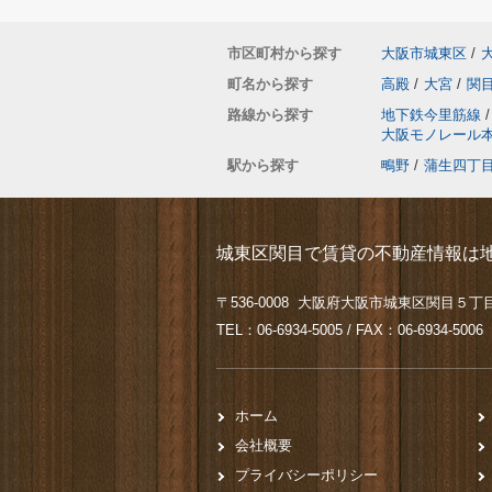
市区町村から探す
大阪市城東区
/
町名から探す
高殿
/
大宮
/
関
路線から探す
地下鉄今里筋線
/
大阪モノレール
駅から探す
鴫野
/
蒲生四丁
城東区関目で賃貸の不動産情報は地
〒536-0008 大阪府大阪市城東区関目５丁目
TEL：06-6934-5005 / FAX：06-6934-5006
ホーム
会社概要
プライバシーポリシー