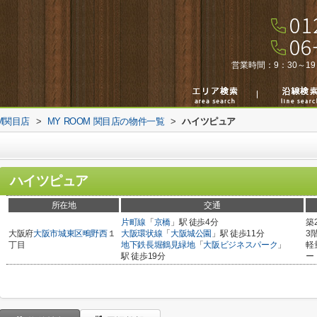
営業時間：
9：30～19
M関目店
>
MY ROOM 関目店の物件一覧
>
ハイツピュア
ハイツピュア
所在地
交通
片町線
「
京橋
」駅 徒歩4分
築
大阪府
大阪市城東区
鴫野西
１
大阪環状線
「
大阪城公園
」駅 徒歩11分
3
丁目
地下鉄長堀鶴見緑地
「
大阪ビジネスパーク
」
軽
駅 徒歩19分
ー