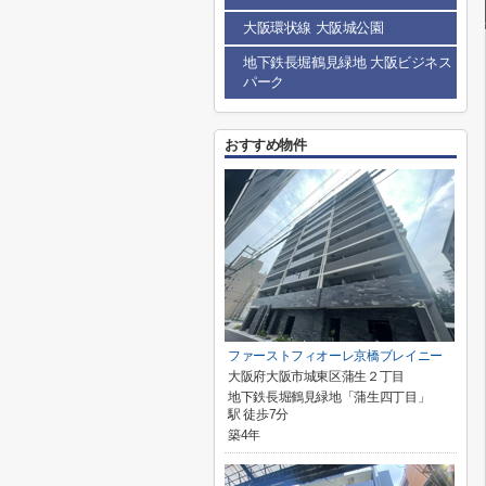
大阪環状線 大阪城公園
地下鉄長堀鶴見緑地 大阪ビジネス
パーク
おすすめ物件
ファーストフィオーレ京橋ブレイニー
大阪府大阪市城東区蒲生２丁目
地下鉄長堀鶴見緑地「蒲生四丁目」
駅 徒歩7分
築4年