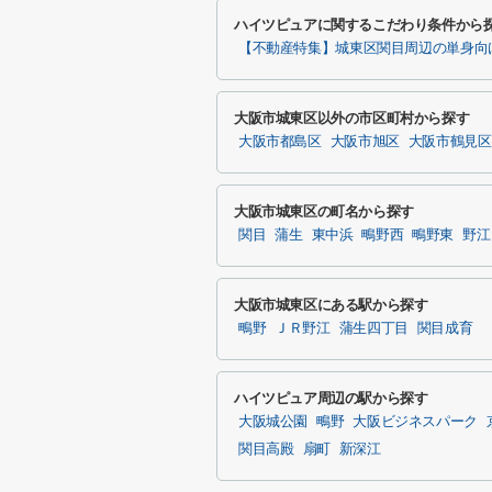
ハイツピュアに関するこだわり条件から
【不動産特集】城東区関目周辺の単身向
大阪市城東区以外の市区町村から探す
大阪市都島区
大阪市旭区
大阪市鶴見区
大阪市城東区の町名から探す
関目
蒲生
東中浜
鴫野西
鴫野東
野江
大阪市城東区にある駅から探す
鴫野
ＪＲ野江
蒲生四丁目
関目成育
ハイツピュア周辺の駅から探す
大阪城公園
鴫野
大阪ビジネスパーク
関目高殿
扇町
新深江