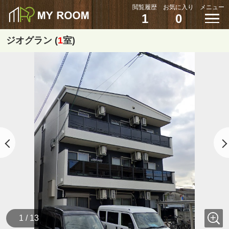
閲覧履歴
お気に入り
メニュー
1
0
ジオグラン (
1
室)
1 / 13