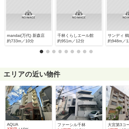
mandai(万代) 新森店
千林くらしエール館
サンディ 
約733m／10分
約951m／12分
約948m／1
エリアの近い物件
AQUA
ファーシル千林
大宮第3コ