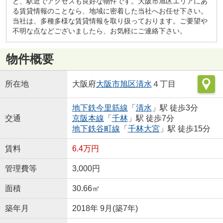
と、駅近でアクセスも良好な物件です。大阪市旭区エリアにあ
る賃貸情報のことなら、地域に密着した当社へお任せ下さい。
当社は、多種多様な賃貸情報を取り扱っております。ご要望や
不明な点などございましたら、お気軽にご連絡下さい。
物件概要
所在地
大阪府
大阪市旭区
清水
４丁目
地下鉄今里筋線
「
清水
」駅 徒歩3分
交通
京阪本線
「
千林
」駅 徒歩7分
地下鉄谷町線
「
千林大宮
」駅 徒歩15分
賃料
6.4万円
管理費等
3,000円
面積
30.66㎡
築年月
2018年 9月(築7年)