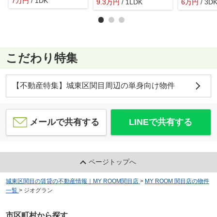
7
万
円
/ 1DK
9.3
万
円
/ 1LDK
6
万
円
/ 3D
こだわり特集
【不動産特集】城東区関目周辺の単身向け物件
メールで共有する
LINEで共有する
ページトップへ
城東区関目の賃貸の不動産情報｜MY ROOM関目店
>
MY ROOM 関目店の物件
一覧
>
ジオグラン
市区町村から探す