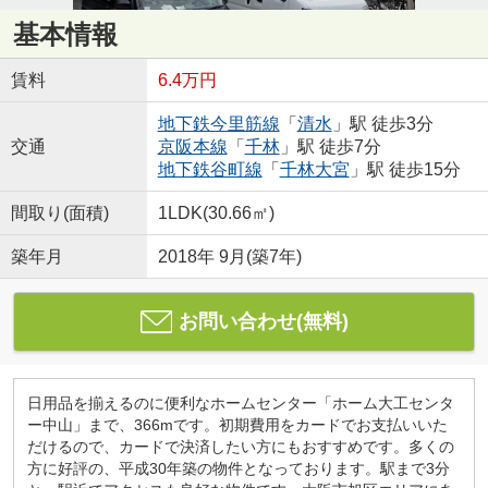
基本情報
賃料
6.4万円
地下鉄今里筋線
「
清水
」駅 徒歩3分
交通
京阪本線
「
千林
」駅 徒歩7分
地下鉄谷町線
「
千林大宮
」駅 徒歩15分
間取り(面積)
1LDK(30.66㎡)
築年月
2018年 9月(築7年)
お問い合わせ(無料)
日用品を揃えるのに便利なホームセンター「ホーム大工センタ
ー中山」まで、366mです。初期費用をカードでお支払いいた
だけるので、カードで決済したい方にもおすすめです。多くの
方に好評の、平成30年築の物件となっております。駅まで3分