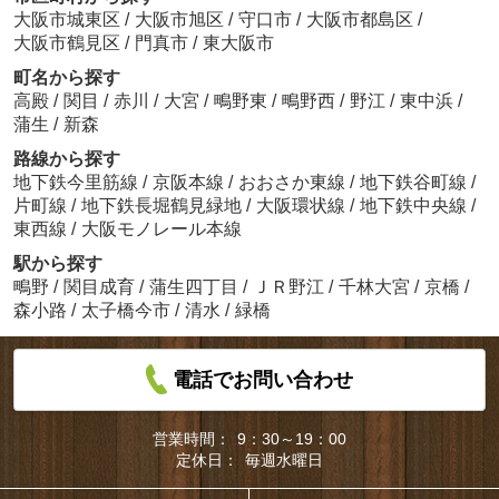
大阪市城東区
/
大阪市旭区
/
守口市
/
大阪市都島区
/
大阪市鶴見区
/
門真市
/
東大阪市
町名から探す
高殿
/
関目
/
赤川
/
大宮
/
鴫野東
/
鴫野西
/
野江
/
東中浜
/
蒲生
/
新森
路線から探す
地下鉄今里筋線
/
京阪本線
/
おおさか東線
/
地下鉄谷町線
/
片町線
/
地下鉄長堀鶴見緑地
/
大阪環状線
/
地下鉄中央線
/
東西線
/
大阪モノレール本線
駅から探す
鴫野
/
関目成育
/
蒲生四丁目
/
ＪＲ野江
/
千林大宮
/
京橋
/
森小路
/
太子橋今市
/
清水
/
緑橋
電話でお問い合わせ
営業時間：
9：30～19：00
定休日：
毎週水曜日